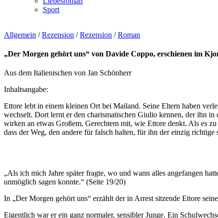
Liebesroman
Sport
Allgemein
/
Rezension
/
Rezension
/
Roman
„Der Morgen gehört uns“ von Davide Coppo, erschienen im Kjona Ve
Aus dem Italienischen von Jan Schönherr
Inhaltsangabe:
Ettore lebt in einem kleinen Ort bei Mailand. Seine Eltern haben verle
wechselt. Dort lernt er den charismatischen Giulio kennen, der ihn i
wirken an etwas Großem, Gerechtem mit, wie Ettore denkt. Als es zu e
dass der Weg, den andere für falsch halten, für ihn der einzig richtige 
„Als ich mich Jahre später fragte, wo und wann alles angefangen hatte
unmöglich sagen konnte.“ (Seite 19/20)
In „Der Morgen gehört uns“ erzählt der in Arrest sitzende Ettore sei
Eigentlich war er ein ganz normaler, sensibler Junge. Ein Schulwech