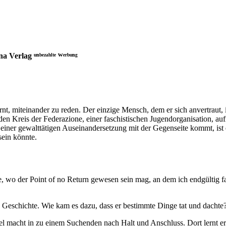
rlag ᵘⁿᵇᵉᶻᵃʰˡᵗᵉ ᵂᵉʳᵇᵘⁿᵍ
rnt, miteinander zu reden. Der einzige Mensch, dem er sich anvertraut, i
n den Kreis der Federazione, einer faschistischen Jugendorganisation,
iner gewalttätigen Auseinandersetzung mit der Gegenseite kommt, ist er
sein könnte.
, wo der Point of no Return gewesen sein mag, an dem ich endgültig fal
ne Geschichte. Wie kam es dazu, dass er bestimmte Dinge tat und dachte
sel macht in zu einem Suchenden nach Halt und Anschluss. Dort lernt e