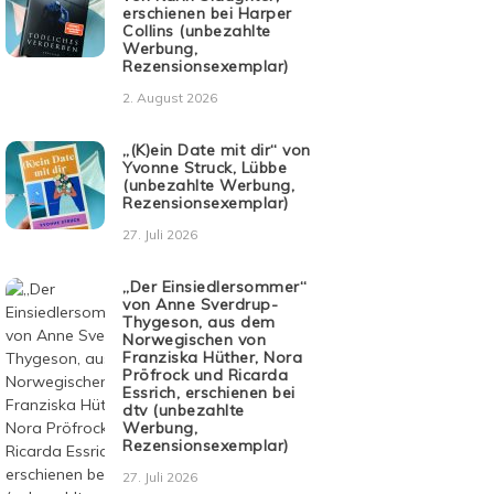
erschienen bei Harper
Collins (unbezahlte
Werbung,
Rezensionsexemplar)
2. August 2026
„(K)ein Date mit dir“ von
Yvonne Struck, Lübbe
(unbezahlte Werbung,
Rezensionsexemplar)
27. Juli 2026
„Der Einsiedlersommer“
von Anne Sverdrup-
Thygeson, aus dem
Norwegischen von
Franziska Hüther, Nora
Pröfrock und Ricarda
Essrich, erschienen bei
dtv (unbezahlte
Werbung,
Rezensionsexemplar)
27. Juli 2026