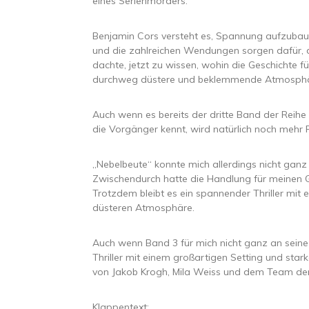
eines Serienmörders.
Benjamin Cors versteht es, Spannung aufzubauen.
und die zahlreichen Wendungen sorgen dafür,
dachte, jetzt zu wissen, wohin die Geschichte 
durchweg düstere und beklemmende Atmosphäre
Auch wenn es bereits der dritte Band der Reihe i
die Vorgänger kennt, wird natürlich noch mehr 
„Nebelbeute“ konnte mich allerdings nicht ganz
Zwischendurch hatte die Handlung für meinen
Trotzdem bleibt es ein spannender Thriller m
düsteren Atmosphäre.
Auch wenn Band 3 für mich nicht ganz an seine 
Thriller mit einem großartigen Setting und stark
von Jakob Krogh, Mila Weiss und dem Team der
Klappentext: