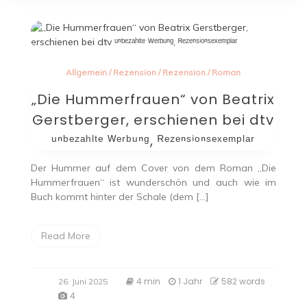
Allgemein
/
Rezension
/
Rezension
/
Roman
„Die Hummerfrauen“ von Beatrix
Gerstberger, erschienen bei dtv
ᵘⁿᵇᵉᶻᵃʰˡᵗᵉ ᵂᵉʳᵇᵘⁿᵍ, ᴿᵉᶻᵉⁿˢⁱᵒⁿˢᵉˣᵉᵐᵖˡᵃʳ
Der Hummer auf dem Cover von dem Roman „Die
Hummerfrauen“ ist wunderschön und auch wie im
Buch kommt hinter der Schale (dem […]
Read More
4 min
1 Jahr
582 words
26. Juni 2025
4