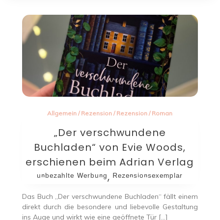
Allgemein
/
Rezension
/
Rezension
/
Roman
„Der verschwundene
Buchladen“ von Evie Woods,
erschienen beim Adrian Verlag
ᵘⁿᵇᵉᶻᵃʰˡᵗᵉ ᵂᵉʳᵇᵘⁿᵍ, ᴿᵉᶻᵉⁿˢⁱᵒⁿˢᵉˣᵉᵐᵖˡᵃʳ
Das Buch „Der verschwundene Buchladen“ fällt einem
direkt durch die besondere und liebevolle Gestaltung
ins Auge und wirkt wie eine geöffnete Tür […]