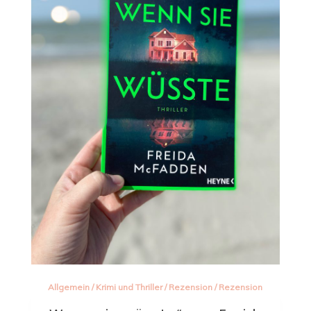
Allgemein
/
Krimi und Thriller
/
Rezension
/
Rezension