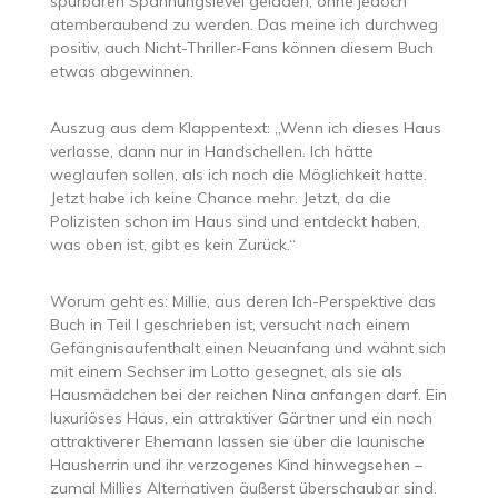
spürbaren Spannungslevel geladen, ohne jedoch
atemberaubend zu werden. Das meine ich durchweg
positiv, auch Nicht-Thriller-Fans können diesem Buch
etwas abgewinnen.
Auszug aus dem Klappentext: „Wenn ich dieses Haus
verlasse, dann nur in Handschellen. Ich hätte
weglaufen sollen, als ich noch die Möglichkeit hatte.
Jetzt habe ich keine Chance mehr. Jetzt, da die
Polizisten schon im Haus sind und entdeckt haben,
was oben ist, gibt es kein Zurück.“
Worum geht es: Millie, aus deren Ich-Perspektive das
Buch in Teil I geschrieben ist, versucht nach einem
Gefängnisaufenthalt einen Neuanfang und wähnt sich
mit einem Sechser im Lotto gesegnet, als sie als
Hausmädchen bei der reichen Nina anfangen darf. Ein
luxuriöses Haus, ein attraktiver Gärtner und ein noch
attraktiverer Ehemann lassen sie über die launische
Hausherrin und ihr verzogenes Kind hinwegsehen –
zumal Millies Alternativen äußerst überschaubar sind.