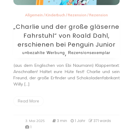
Allgemein
/
Kinderbuch
/
Rezension
/
Rezension
„Charlie und der große gläserne
Fahrstuhl“ von Roald Dahl,
erschienen bei Penguin Junior
ᵘⁿᵇᵉᶻᵃʰˡᵗᵉ ᵂᵉʳᵇᵘⁿᵍ, ᴿᵉᶻᵉⁿˢⁱᵒⁿˢᵉˣᵉᵐᵖˡᵃʳ
(aus dem Englischen von Ebi Naumann) Klappentext:
Anschnallen! Haltet eure Hüte fest! Charlie und sein
Freund, der große Erfinder und Schokoladenfabrikant
Willy […]
Read More
3 min
1 Jahr
371 words
3. Mai 2025
1