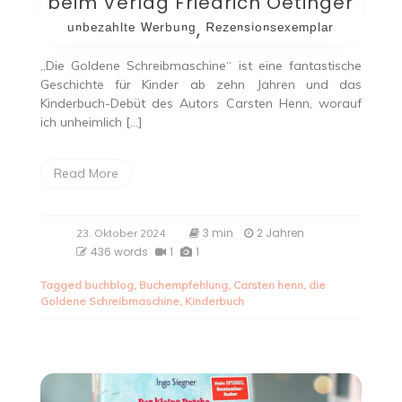
beim Verlag Friedrich Oetinger
ᵘⁿᵇᵉᶻᵃʰˡᵗᵉ ᵂᵉʳᵇᵘⁿᵍ, ᴿᵉᶻᵉⁿˢⁱᵒⁿˢᵉˣᵉᵐᵖˡᵃʳ
„Die Goldene Schreibmaschine“ ist eine fantastische
Geschichte für Kinder ab zehn Jahren und das
Kinderbuch-Debüt des Autors Carsten Henn, worauf
ich unheimlich […]
Read More
3 min
2 Jahren
23. Oktober 2024
436 words
1
1
Tagged
buchblog
,
Buchempfehlung
,
Carsten henn
,
die
Goldene Schreibmaschine
,
Kinderbuch