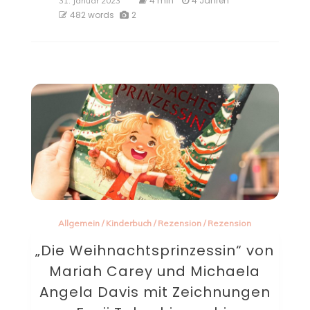
4 min
4 Jahren
31. Januar 2023
482 words
2
Allgemein
/
Kinderbuch
/
Rezension
/
Rezension
„Die Weihnachtsprinzessin“ von
Mariah Carey und Michaela
Angela Davis mit Zeichnungen