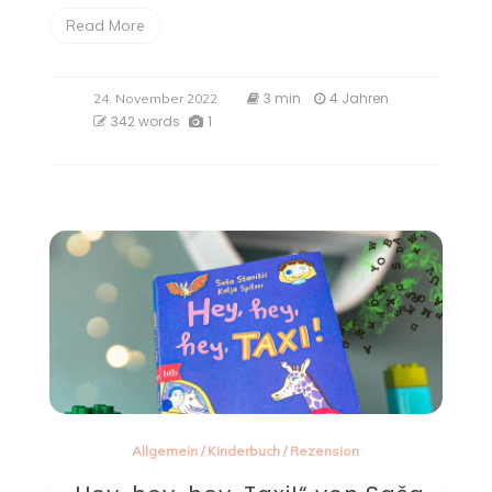
Read More
3 min
4 Jahren
24. November 2022
342 words
1
Allgemein
/
Kinderbuch
/
Rezension