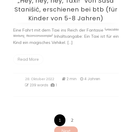
„Hey, hey, hey, Taxi!“ von Saša
Stanišić, erschienen bei btb (für
Kinder von 5-8 Jahren)
Eine Fahrt mit dem Taxi ins Reich der Fantasie ⁽ᵘⁿᵇᵉᶻᵃʰˡᵗᵉ
ᵂᵉʳᵇᵘⁿᵍ, ᴿᵉᶻᵉⁿˢⁱᵒⁿˢᵉˣᵉᵐᵖˡᵃʳ⁾ Inhaltsangabe: Ein Taxi ist für ein
Kind ein magisches Vehikel. […]
Read More
2 min
4 Jahren
28. Oktober 2022
239 words
1
Seitennumme
1
2
Next