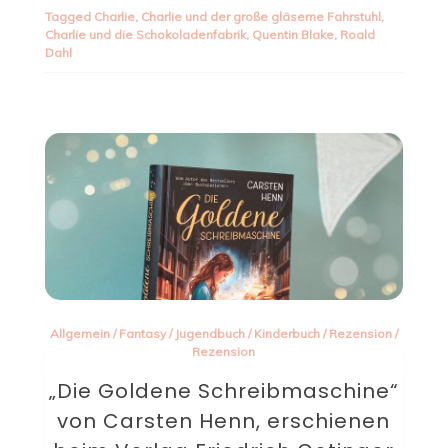
Tagged
Charlie
,
Charlie und der große gläserne Fahrstuhl
,
Charlie und die Schokoladenfabrik
,
Quentin Blake
,
Roald
Dahl
Allgemein
/
Fantasy
/
Jugendbuch
/
Kinderbuch
/
Rezension
/
Rezension
„Die Goldene Schreibmaschine“
von Carsten Henn, erschienen