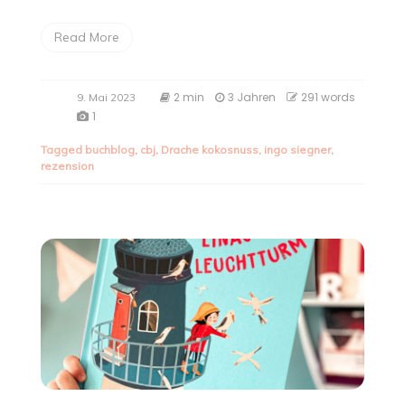
Read More
2 min
3 Jahren
291 words
9. Mai 2023
1
Tagged
buchblog
,
cbj
,
Drache kokosnuss
,
ingo siegner
,
rezension