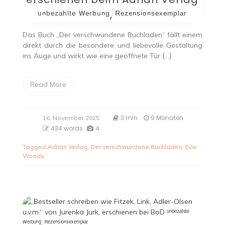
ᵘⁿᵇᵉᶻᵃʰˡᵗᵉ ᵂᵉʳᵇᵘⁿᵍ, ᴿᵉᶻᵉⁿˢⁱᵒⁿˢᵉˣᵉᵐᵖˡᵃʳ
Das Buch „Der verschwundene Buchladen“ fällt einem
direkt durch die besondere und liebevolle Gestaltung
ins Auge und wirkt wie eine geöffnete Tür […]
Read More
3 min
9 Monaten
16. November 2025
434 words
4
Tagged
Adrian Verlag
,
Der verschwundene Buchladen
,
Evie
Woods