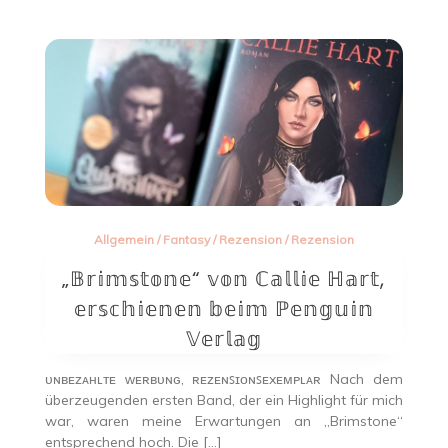
Allgemein
/
Fantasy
/
Rezension
/
Rezension
„𝔹𝕣𝕚𝕞𝕤𝕥𝕠𝕟𝕖“ 𝕧𝕠𝕟 ℂ𝕒𝕝𝕝𝕚𝕖 ℍ𝕒𝕣𝕥,
𝕖𝕣𝕤𝕔𝕙𝕚𝕖𝕟𝕖𝕟 𝕓𝕖𝕚𝕞 ℙ𝕖𝕟𝕘𝕦𝕚𝕟
𝕍𝕖𝕣𝕝𝕒𝕘
ᴜɴʙᴇᴢᴀʜʟᴛᴇ ᴡᴇʀʙᴜɴɢ, ʀᴇᴢᴇɴꜱɪᴏɴꜱᴇxᴇᴍᴘʟᴀʀ Nach dem
überzeugenden ersten Band, der ein Highlight für mich
war, waren meine Erwartungen an „Brimstone“
entsprechend hoch. Die […]