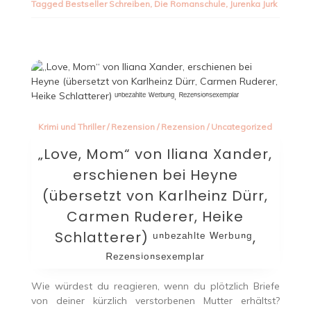
Tagged
Bestseller Schreiben
,
Die Romanschule
,
Jurenka Jurk
Krimi und Thriller
/
Rezension
/
Rezension
/
Uncategorized
„Love, Mom“ von Iliana Xander,
erschienen bei Heyne
(übersetzt von Karlheinz Dürr,
Carmen Ruderer, Heike
Schlatterer) ᵘⁿᵇᵉᶻᵃʰˡᵗᵉ ᵂᵉʳᵇᵘⁿᵍ,
ᴿᵉᶻᵉⁿˢⁱᵒⁿˢᵉˣᵉᵐᵖˡᵃʳ
Wie würdest du reagieren, wenn du plötzlich Briefe
von deiner kürzlich verstorbenen Mutter erhältst?