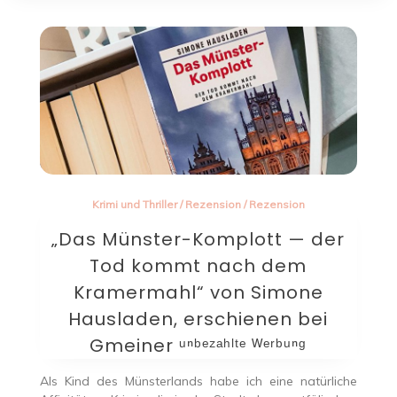
Krimi und Thriller
/
Rezension
/
Rezension
„Das Münster-Komplott — der
Tod kommt nach dem
Kramermahl“ von Simone
Hausladen, erschienen bei
Gmeiner ᵘⁿᵇᵉᶻᵃʰˡᵗᵉ ᵂᵉʳᵇᵘⁿᵍ
Als Kind des Münsterlands habe ich eine natürliche