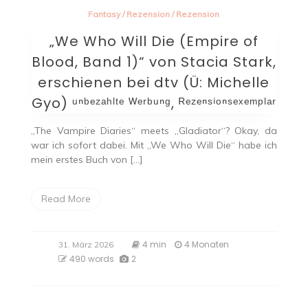
Fantasy
/
Rezension
/
Rezension
„We Who Will Die (Empire of
Blood, Band 1)“ von Stacia Stark,
erschienen bei dtv (Ü: Michelle
Gyo) ᵘⁿᵇᵉᶻᵃʰˡᵗᵉ ᵂᵉʳᵇᵘⁿᵍ, ᴿᵉᶻᵉⁿˢⁱᵒⁿˢᵉˣᵉᵐᵖˡᵃʳ
„The Vampire Diaries“ meets „Gladiator“? Okay, da
war ich sofort dabei. Mit „We Who Will Die“ habe ich
mein erstes Buch von […]
Read More
4 min
4 Monaten
31. März 2026
490 words
2