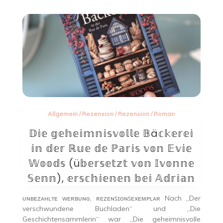
Allgemein
/
Rezension
/
Rezension
/
Roman
𝔻𝕚𝕖 𝕘𝕖𝕙𝕖𝕚𝕞𝕟𝕚𝕤𝕧𝕠𝕝𝕝𝕖 𝔹ä𝕔𝕜𝕖𝕣𝕖𝕚
𝕚𝕟 𝕕𝕖𝕣 ℝ𝕦𝕖 𝕕𝕖 ℙ𝕒𝕣𝕚𝕤 𝕧𝕠𝕟 𝔼𝕧𝕚𝕖
𝕎𝕠𝕠𝕕𝕤 (ü𝕓𝕖𝕣𝕤𝕖𝕥𝕫𝕥 𝕧𝕠𝕟 𝕀𝕧𝕠𝕟𝕟𝕖
𝕊𝕖𝕟𝕟), 𝕖𝕣𝕤𝕔𝕙𝕚𝕖𝕟𝕖𝕟 𝕓𝕖𝕚 𝔸𝕕𝕣𝕚𝕒𝕟
ᴜɴʙᴇᴢᴀʜʟᴛᴇ ᴡᴇʀʙᴜɴɢ, ʀᴇᴢᴇɴꜱɪᴏɴꜱᴇxᴇᴍᴘʟᴀʀ Nach „Der
verschwundene Buchladen“ und „Die
Geschichtensammlerin“ war „Die geheimnisvolle