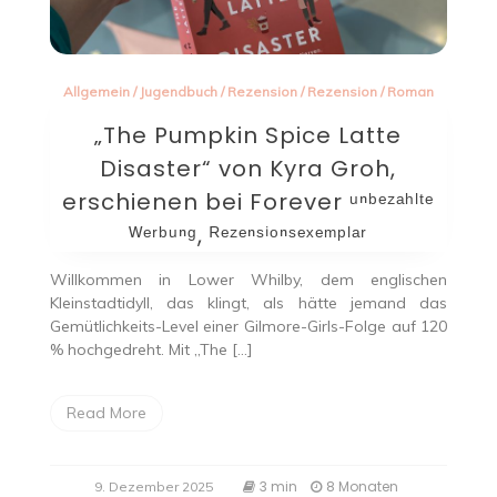
Allgemein
/
Jugendbuch
/
Rezension
/
Rezension
/
Roman
„The Pumpkin Spice Latte
Disaster“ von Kyra Groh,
erschienen bei Forever ᵘⁿᵇᵉᶻᵃʰˡᵗᵉ
ᵂᵉʳᵇᵘⁿᵍ, ᴿᵉᶻᵉⁿˢⁱᵒⁿˢᵉˣᵉᵐᵖˡᵃʳ
Willkommen in Lower Whilby, dem englischen
Kleinstadtidyll, das klingt, als hätte jemand das
Gemütlichkeits-Level einer Gilmore-Girls-Folge auf 120
% hochgedreht. Mit „The […]
Read More
3 min
8 Monaten
9. Dezember 2025