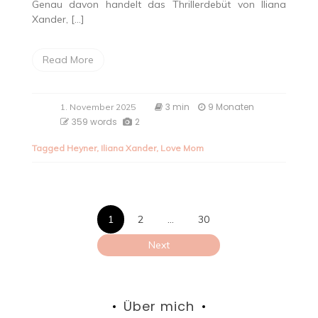
Genau davon handelt das Thrillerdebüt von Iliana
Xander, […]
Read More
3 min
9 Monaten
1. November 2025
359 words
2
Tagged
Heyner
,
Iliana Xander
,
Love Mom
Seitennumme
1
2
…
30
der
Next
Beiträge
Über mich