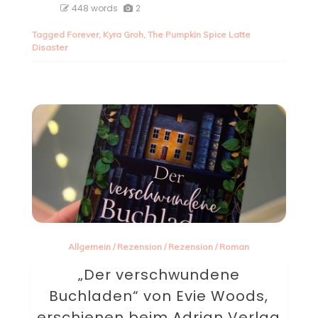
448 words
2
Tagged
Forever
,
Kyra Groh
,
The Pumpkin Spice Latte
Disaster
Allgemein
/
Rezension
/
Rezension
/
Roman
„Der verschwundene
Buchladen“ von Evie Woods,
erschienen beim Adrian Verlag