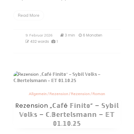
Read More
3 min
6 Monaten
9. Februar 2026
432 words
1
Allgemein
/
Rezension
/
Rezension
/
Roman
Rezension „ℂ𝕒𝕗é 𝔽𝕚𝕟𝕚𝕥𝕠“ – 𝕊𝕪𝕓𝕚𝕝
𝕍𝕠𝕝𝕜𝕤 – ℂ.𝔹𝕖𝕣𝕥𝕖𝕝𝕤𝕞𝕒𝕟𝕟 – 𝔼𝕋
𝟘𝟙.𝟙𝟘.𝟚𝟝