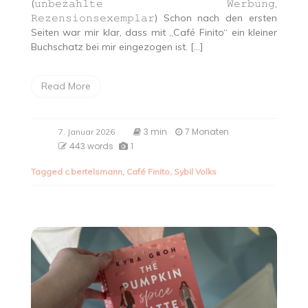
(𝚞𝚗𝚋𝚎𝚣𝚊𝚑𝚕𝚝𝚎 𝚆𝚎𝚛𝚋𝚞𝚗𝚐,
𝚁𝚎𝚣𝚎𝚗𝚜𝚒𝚘𝚗𝚜𝚎𝚡𝚎𝚖𝚙𝚕𝚊𝚛) Schon nach den ersten
Seiten war mir klar, dass mit „Café Finito“ ein kleiner
Buchschatz bei mir eingezogen ist. […]
Read More
3 min
7 Monaten
7. Januar 2026
443 words
1
Tagged
c.bertelsmann
,
Café Finito
,
Sybil Volks