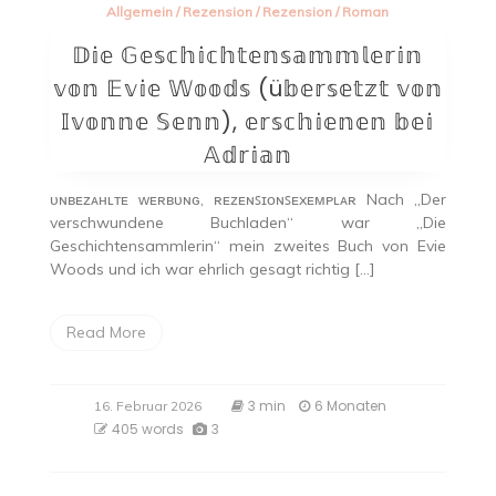
Allgemein
/
Rezension
/
Rezension
/
Roman
𝔻𝕚𝕖 𝔾𝕖𝕤𝕔𝕙𝕚𝕔𝕙𝕥𝕖𝕟𝕤𝕒𝕞𝕞𝕝𝕖𝕣𝕚𝕟
𝕧𝕠𝕟 𝔼𝕧𝕚𝕖 𝕎𝕠𝕠𝕕𝕤 (ü𝕓𝕖𝕣𝕤𝕖𝕥𝕫𝕥 𝕧𝕠𝕟
𝕀𝕧𝕠𝕟𝕟𝕖 𝕊𝕖𝕟𝕟), 𝕖𝕣𝕤𝕔𝕙𝕚𝕖𝕟𝕖𝕟 𝕓𝕖𝕚
𝔸𝕕𝕣𝕚𝕒𝕟
ᴜɴʙᴇᴢᴀʜʟᴛᴇ ᴡᴇʀʙᴜɴɢ, ʀᴇᴢᴇɴꜱɪᴏɴꜱᴇxᴇᴍᴘʟᴀʀ Nach „Der
verschwundene Buchladen“ war „Die
Geschichtensammlerin“ mein zweites Buch von Evie
Woods und ich war ehrlich gesagt richtig […]
Read More
3 min
6 Monaten
16. Februar 2026
405 words
3