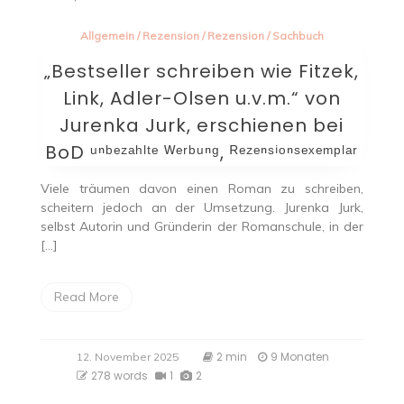
Allgemein
/
Rezension
/
Rezension
/
Sachbuch
„Bestseller schreiben wie Fitzek,
Link, Adler-Olsen u.v.m.“ von
Jurenka Jurk, erschienen bei
BoD ᵘⁿᵇᵉᶻᵃʰˡᵗᵉ ᵂᵉʳᵇᵘⁿᵍ, ᴿᵉᶻᵉⁿˢⁱᵒⁿˢᵉˣᵉᵐᵖˡᵃʳ
Viele träumen davon einen Roman zu schreiben,
scheitern jedoch an der Umsetzung. Jurenka Jurk,
selbst Autorin und Gründerin der Romanschule, in der
[…]
Read More
2 min
9 Monaten
12. November 2025
278 words
1
2