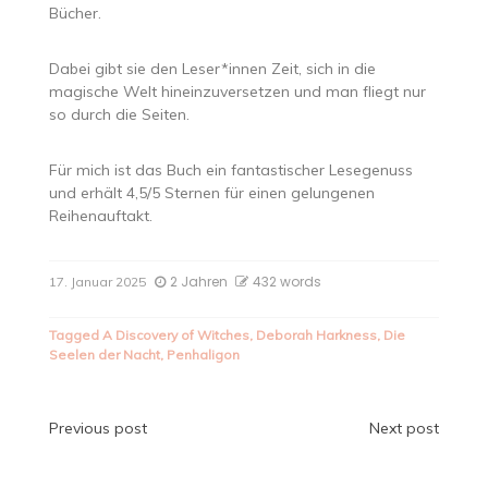
Bücher.
Dabei gibt sie den Leser*innen Zeit, sich in die
magische Welt hineinzuversetzen und man fliegt nur
so durch die Seiten.
Für mich ist das Buch ein fantastischer Lesegenuss
und erhält 4,5/5 Sternen für einen gelungenen
Reihenauftakt.
2 Jahren
432 words
17. Januar 2025
Tagged
A Discovery of Witches
,
Deborah Harkness
,
Die
Seelen der Nacht
,
Penhaligon
Beitragsnavigation
Previous post
Next post