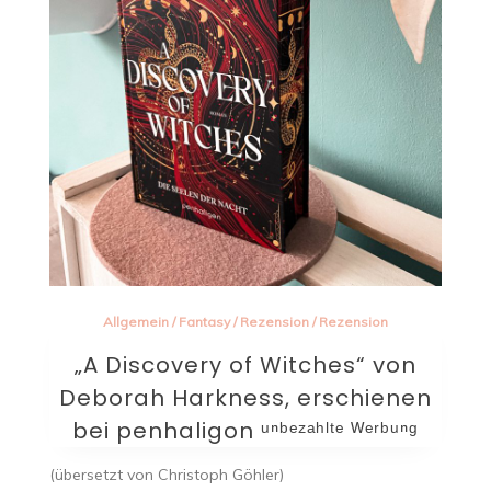
Allgemein
/
Fantasy
/
Rezension
/
Rezension
„A Discovery of Witches“ von
Deborah Harkness, erschienen
bei penhaligon ᵘⁿᵇᵉᶻᵃʰˡᵗᵉ ᵂᵉʳᵇᵘⁿᵍ
(übersetzt von Christoph Göhler)