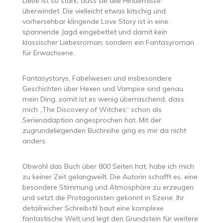
Liebe ist so stark, dass sie alle Hindernisse
überwindet. Die vielleicht etwas kitschig und
vorhersehbar klingende Love Story ist in eine
spannende Jagd eingebettet und damit kein
klassischer Liebesroman, sondern ein Fantasyroman
für Erwachsene.
Fantasystorys, Fabelwesen und insbesondere
Geschichten über Hexen und Vampire sind genau
mein Ding, somit ist es wenig überraschend, dass
mich „The Discovery of Witches“ schon als
Serienadaption angesprochen hat. Mit der
zugrundeliegenden Buchreihe ging es mir da nicht
anders.
Obwohl das Buch über 800 Seiten hat, habe ich mich
zu keiner Zeit gelangweilt. Die Autorin schafft es, eine
besondere Stimmung und Atmosphäre zu erzeugen
und setzt die Protagonisten gekonnt in Szene. Ihr
detailreicher Schreibstil baut eine komplexe
fantastische Welt und legt den Grundstein für weitere