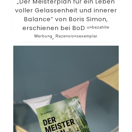
„Der Meisterplan für ein Leben
voller Gelassenheit und innerer
Balance“ von Boris Simon,
erschienen bei BoD ᵘⁿᵇᵉᶻᵃʰˡᵗᵉ
ᵂᵉʳᵇᵘⁿᵍ, ᴿᵉᶻᵉⁿˢⁱᵒⁿˢᵉˣᵉᵐᵖˡᵃʳ