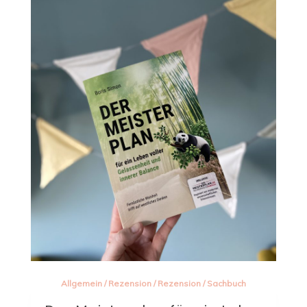
Allgemein
/
Rezension
/
Rezension
/
Sachbuch