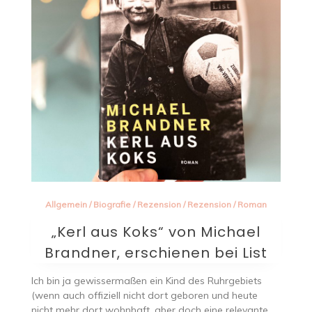
Allgemein
/
Biografie
/
Rezension
/
Rezension
/
Roman
„Kerl aus Koks“ von Michael
Brandner, erschienen bei List
Ich bin ja gewissermaßen ein Kind des Ruhrgebiets
(wenn auch offiziell nicht dort geboren und heute
nicht mehr dort wohnhaft, aber doch eine relevante