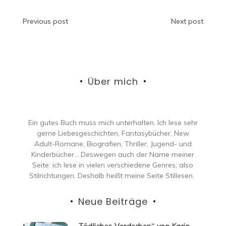
Beitragsnavigation
Previous post
Next post
Über mich
Ein gutes Buch muss mich unterhalten. Ich lese sehr
gerne Liebesgeschichten, Fantasybücher, New
Adult-Romane, Biografien, Thriller, Jugend- und
Kinderbücher… Deswegen auch der Name meiner
Seite: ich lese in vielen verschiedene Genres, also
Stilrichtungen. Deshalb heißt meine Seite Stillesen.
Neue Beiträge
„Tödliches Verderben“ von Karin