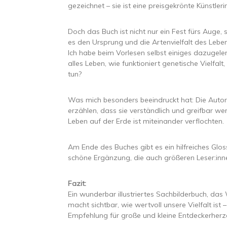
gezeichnet – sie ist eine preisgekrönte Künstler
Doch das Buch ist nicht nur ein Fest fürs Auge, 
es den Ursprung und die Artenvielfalt des Lebe
Ich habe beim Vorlesen selbst einiges dazugel
alles Leben, wie funktioniert genetische Vielfal
tun?
Was mich besonders beeindruckt hat: Die Auto
erzählen, dass sie verständlich und greifbar wer
Leben auf der Erde ist miteinander verflochten.
Am Ende des Buches gibt es ein hilfreiches Glos
schöne Ergänzung, die auch größeren Leser:inne
Fazit:
Ein wunderbar illustriertes Sachbilderbuch, das
macht sichtbar, wie wertvoll unsere Vielfalt ist
Empfehlung für große und kleine Entdeckerherze