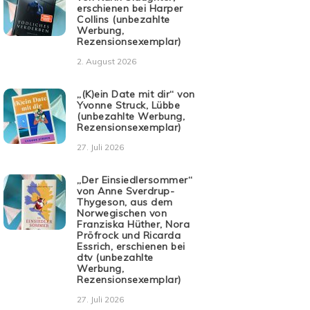
erschienen bei Harper
Collins (unbezahlte
Werbung,
Rezensionsexemplar)
2. August 2026
„(K)ein Date mit dir“ von
Yvonne Struck, Lübbe
(unbezahlte Werbung,
Rezensionsexemplar)
27. Juli 2026
„Der Einsiedlersommer“
von Anne Sverdrup-
Thygeson, aus dem
Norwegischen von
Franziska Hüther, Nora
Pröfrock und Ricarda
Essrich, erschienen bei
dtv (unbezahlte
Werbung,
Rezensionsexemplar)
27. Juli 2026