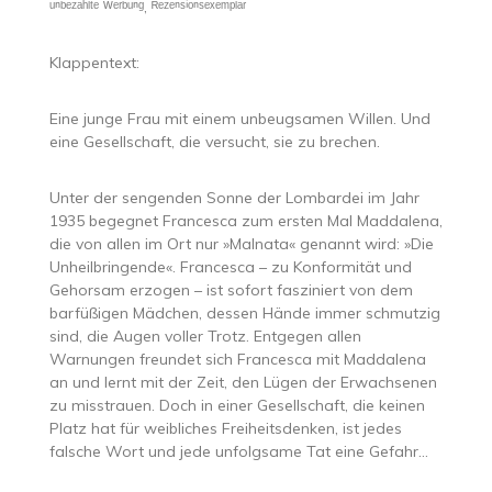
ᵘⁿᵇᵉᶻᵃʰˡᵗᵉ ᵂᵉʳᵇᵘⁿᵍ, ᴿᵉᶻᵉⁿˢⁱᵒⁿˢᵉˣᵉᵐᵖˡᵃʳ
Klappentext:
Eine junge Frau mit einem unbeugsamen Willen. Und
eine Gesellschaft, die versucht, sie zu brechen.
Unter der sengenden Sonne der Lombardei im Jahr
1935 begegnet Francesca zum ersten Mal Maddalena,
die von allen im Ort nur »Malnata« genannt wird: »Die
Unheilbringende«. Francesca – zu Konformität und
Gehorsam erzogen – ist sofort fasziniert von dem
barfüßigen Mädchen, dessen Hände immer schmutzig
sind, die Augen voller Trotz. Entgegen allen
Warnungen freundet sich Francesca mit Maddalena
an und lernt mit der Zeit, den Lügen der Erwachsenen
zu misstrauen. Doch in einer Gesellschaft, die keinen
Platz hat für weibliches Freiheitsdenken, ist jedes
falsche Wort und jede unfolgsame Tat eine Gefahr…