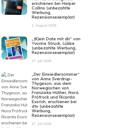
erschienen bei Harper
Collins (unbezahlte
Werbung,
Rezensionsexemplar)
2. August 2026
„(K)ein Date mit dir“ von
Yvonne Struck, Lübbe
(unbezahlte Werbung,
Rezensionsexemplar)
27. Juli 2026
„Der Einsiedlersommer“
von Anne Sverdrup-
Thygeson, aus dem
Norwegischen von
Franziska Hüther, Nora
Pröfrock und Ricarda
Essrich, erschienen bei
dtv (unbezahlte
Werbung,
Rezensionsexemplar)
27. Juli 2026