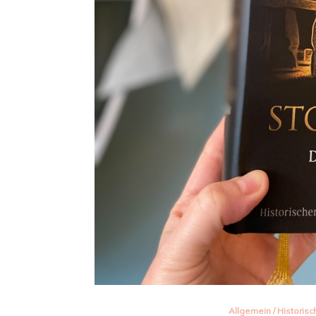
Allgemein
/
Historis