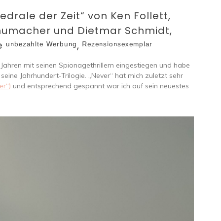
drale der Zeit“ von Ken Follett,
chumacher und Dietmar Schmidt,
ᶻᵃʰˡᵗᵉ ᵂᵉʳᵇᵘⁿᵍ, ᴿᵉᶻᵉⁿˢⁱᵒⁿˢᵉˣᵉᵐᵖˡᵃʳ
en Jahren mit seinen Spionagethrillern eingestiegen und habe
eine Jahrhundert-Trilogie. „Never“ hat mich zuletzt sehr
er“)
und entsprechend gespannt war ich auf sein neuestes