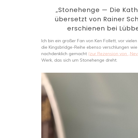
„Stonehenge — Die Kathe
übersetzt von Rainer S
erschienen bei Lübbe ᵘⁿᵇᵉ
Ich bin ein großer Fan von Ken Follett, vor viel
die Kingsbridge-Reihe ebenso verschlungen wie s
nachdenklich gemacht
(zur
Rezension
von „Nev
Werk, das sich um Stonehenge dreht.