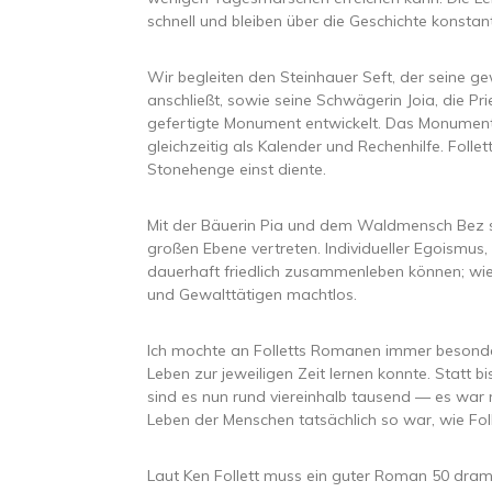
schnell und bleiben über die Geschichte konstant
Wir begleiten den Steinhauer Seft, der seine ge
anschließt, sowie seine Schwägerin Joia, die Pri
gefertigte Monument entwickelt. Das Monument d
gleichzeitig als Kalender und Rechenhilfe. Foll
Stonehenge einst diente.
Mit der Bäuerin Pia und dem Waldmensch Bez 
großen Ebene vertreten. Individueller Egoismus
dauerhaft friedlich zusammenleben können; wi
und Gewalttätigen machtlos.
Ich mochte an Folletts Romanen immer besonders
Leben zur jeweiligen Zeit lernen konnte. Statt
sind es nun rund viereinhalb tausend — es war n
Leben der Menschen tatsächlich so war, wie Foll
Laut Ken Follett muss ein guter Roman 50 drama