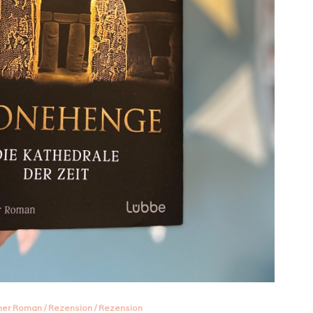
cher Roman
/
Rezension
/
Rezension