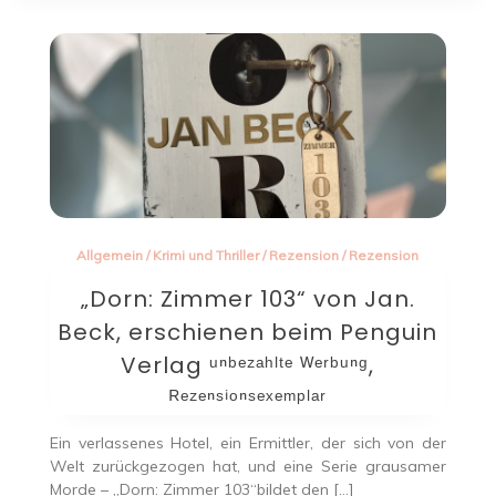
Allgemein
/
Krimi und Thriller
/
Rezension
/
Rezension
„Dorn: Zimmer 103“ von Jan.
Beck, erschienen beim Penguin
Verlag ᵘⁿᵇᵉᶻᵃʰˡᵗᵉ ᵂᵉʳᵇᵘⁿᵍ,
ᴿᵉᶻᵉⁿˢⁱᵒⁿˢᵉˣᵉᵐᵖˡᵃʳ
Ein verlassenes Hotel, ein Ermittler, der sich von der
Welt zurückgezogen hat, und eine Serie grausamer
Morde – „Dorn: Zimmer 103“bildet den […]