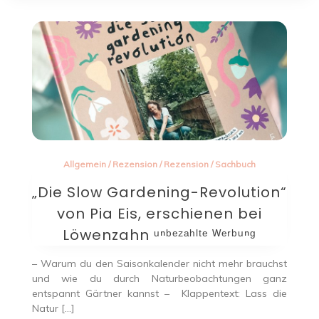
Allgemein
/
Rezension
/
Rezension
/
Sachbuch
„Die Slow Gardening-Revolution“
von Pia Eis, erschienen bei
Löwenzahn ᵘⁿᵇᵉᶻᵃʰˡᵗᵉ ᵂᵉʳᵇᵘⁿᵍ
– Warum du den Saisonkalender nicht mehr brauchst
und wie du durch Naturbeobachtungen ganz
entspannt Gärtner kannst – Klappentext: Lass die
Natur […]