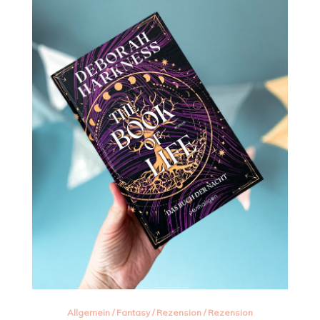
Allgemein
/
Fantasy
/
Rezension
/
Rezension