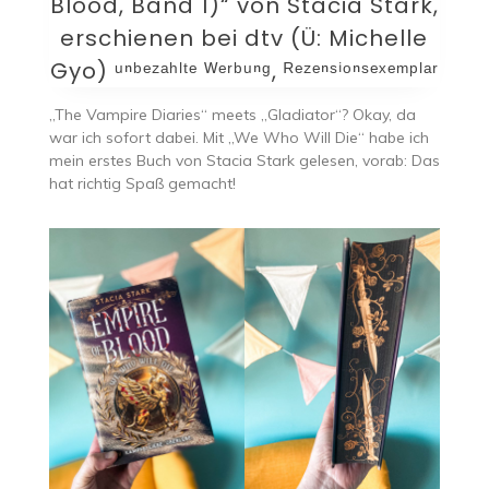
Blood, Band 1)“ von Stacia Stark,
erschienen bei dtv (Ü: Michelle
Gyo) ᵘⁿᵇᵉᶻᵃʰˡᵗᵉ ᵂᵉʳᵇᵘⁿᵍ, ᴿᵉᶻᵉⁿˢⁱᵒⁿˢᵉˣᵉᵐᵖˡᵃʳ
„The Vampire Diaries“ meets „Gladiator“? Okay, da
war ich sofort dabei. Mit „We Who Will Die“ habe ich
mein erstes Buch von Stacia Stark gelesen, vorab: Das
hat richtig Spaß gemacht!