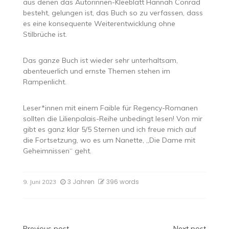
aus denen das Autorinnen-Kleeblatt Hannah Conrad
besteht, gelungen ist, das Buch so zu verfassen, dass
es eine konsequente Weiterentwicklung ohne
Stilbrüche ist.
Das ganze Buch ist wieder sehr unterhaltsam,
abenteuerlich und ernste Themen stehen im
Rampenlicht.
Leser*innen mit einem Faible für Regency-Romanen
sollten die Lilienpalais-Reihe unbedingt lesen! Von mir
gibt es ganz klar 5/5 Sternen und ich freue mich auf
die Fortsetzung, wo es um Nanette, „Die Dame mit
Geheimnissen“ geht.
3 Jahren
396 words
9. Juni 2023
Previous post
Next post