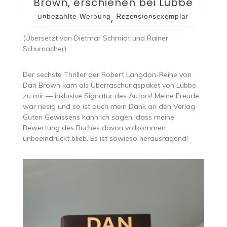
Brown, erschienen bei Lübbe
ᵘⁿᵇᵉᶻᵃʰˡᵗᵉ ᵂᵉʳᵇᵘⁿᵍ, ᴿᵉᶻᵉⁿˢⁱᵒⁿˢᵉˣᵉᵐᵖˡᵃʳ
(Übersetzt von Dietmar Schmidt und Rainer
Schumacher)
Der sechste Thriller der Robert Langdon-Reihe von
Dan Brown kam als Überraschungspaket von Lübbe
zu mir — inklusive Signatur des Autors! Meine Freude
war riesig und so ist auch mein Dank an den Verlag.
Guten Gewissens kann ich sagen, dass meine
Bewertung des Buches davon vollkommen
unbeeindruckt blieb. Es ist sowieso herausragend!