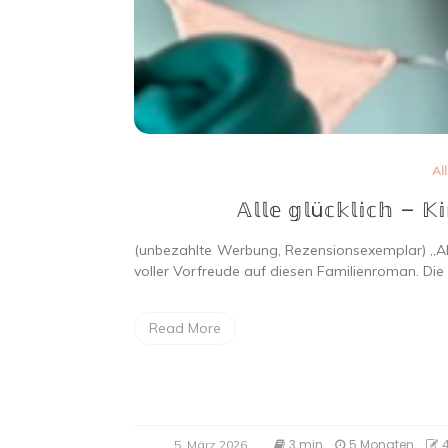
Al
𝔸𝕝𝕝𝕖 𝕘𝕝ü𝕔𝕜𝕝𝕚𝕔𝕙 – 𝕂
(unbezahlte Werbung, Rezensionsexemplar) „Alle
voller Vorfreude auf diesen Familienroman. Die
Read More
3 min
5 Monaten
5. März 2026