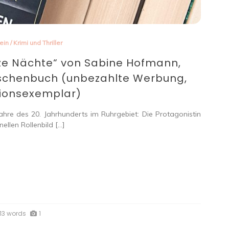
ein
/
Krimi und Thriller
ze Nächte“ von Sabine Hofmann,
aschenbuch (unbezahlte Werbung,
ionsexemplar)
ahre des 20. Jahrhunderts im Ruhrgebiet: Die Protagonistin
ellen Rollenbild […]
13 words
1