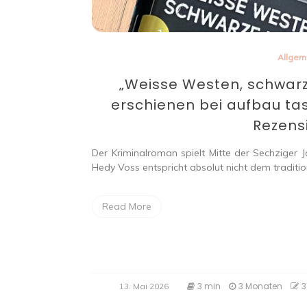
Allgem
„Weisse Westen, schwar
erschienen bei aufbau t
Rezens
Der Kriminalroman spielt Mitte der Sechziger J
Hedy Voss entspricht absolut nicht dem tradition
Read More
3 min
3 Monaten
3
13. Mai 2026