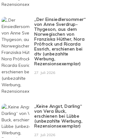
„Der Einsiedlersommer“
von Anne Sverdrup-
Thygeson, aus dem
Norwegischen von
Franziska Hüther, Nora
Pröfrock und Ricarda
Essrich, erschienen bei
dtv (unbezahlte
Werbung,
Rezensionsexemplar)
27. Juli 2026
„Keine Angst, Darling“
von Vera Buck,
erschienen bei Lübbe
(unbezahlte Werbung,
Rezensionsexemplar)
27. Juli 2026