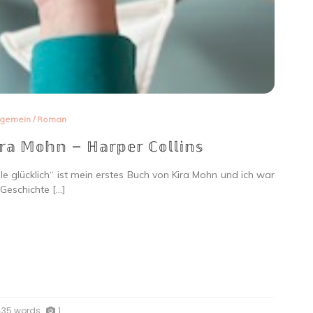
lgemein
/
Roman
𝕚𝕣𝕒 𝕄𝕠𝕙𝕟 – ℍ𝕒𝕣𝕡𝕖𝕣 ℂ𝕠𝕝𝕝𝕚𝕟𝕤
 glücklich“ ist mein erstes Buch von Kira Mohn und ich war
 Geschichte […]
435 words
1