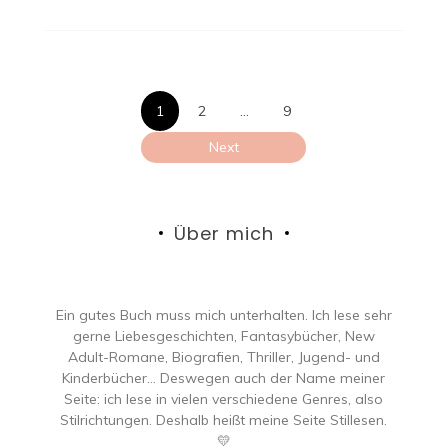
Seitennumme
1
2
…
9
der
Next
Beiträge
Über mich
Ein gutes Buch muss mich unterhalten. Ich lese sehr
gerne Liebesgeschichten, Fantasybücher, New
Adult-Romane, Biografien, Thriller, Jugend- und
Kinderbücher… Deswegen auch der Name meiner
Seite: ich lese in vielen verschiedene Genres, also
Stilrichtungen. Deshalb heißt meine Seite Stillesen.
💛