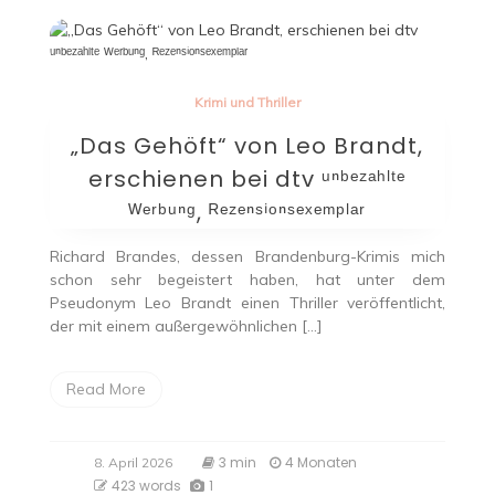
Krimi und Thriller
„Das Gehöft“ von Leo Brandt,
erschienen bei dtv ᵘⁿᵇᵉᶻᵃʰˡᵗᵉ
ᵂᵉʳᵇᵘⁿᵍ, ᴿᵉᶻᵉⁿˢⁱᵒⁿˢᵉˣᵉᵐᵖˡᵃʳ
Richard Brandes, dessen Brandenburg-Krimis mich
schon sehr begeistert haben, hat unter dem
Pseudonym Leo Brandt einen Thriller veröffentlicht,
der mit einem außergewöhnlichen […]
Read More
3 min
4 Monaten
8. April 2026
423 words
1