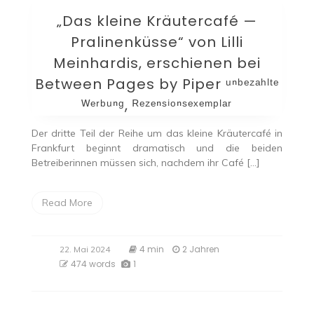
„Das kleine Kräutercafé —
Pralinenküsse“ von Lilli
Meinhardis, erschienen bei
Between Pages by Piper ᵘⁿᵇᵉᶻᵃʰˡᵗᵉ
ᵂᵉʳᵇᵘⁿᵍ, ᴿᵉᶻᵉⁿˢⁱᵒⁿˢᵉˣᵉᵐᵖˡᵃʳ
Der dritte Teil der Reihe um das kleine Kräutercafé in
Frankfurt beginnt dramatisch und die beiden
Betreiberinnen müssen sich, nachdem ihr Café […]
Read More
4 min
2 Jahren
22. Mai 2024
474 words
1