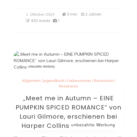
3 min
2 Jahren
1. Oktober 2024
420 words
1
Allgemein
/
Jugendbuch
/
Liebesroman
/
Rezension
/
Rezension
„Meet me in Autumn – EINE
PUMPKIN SPICED ROMANCE“ von
Lauri Gilmore, erschienen bei
Harper Collins ᵘⁿᵇᵉᶻᵃʰˡᵗᵉ ᵂᵉʳᵇᵘⁿᵍ