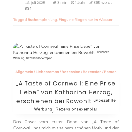
3 min
1 Jahr
395 words
18. Juli 2025
1
Tagged
Buchempfehlung
,
Pinguine fliegen nur im Wasser
Allgemein
/
Liebesroman
/
Rezension
/
Rezension
/
Roman
„A Taste of Cornwall: Eine Prise
Liebe“ von Katharina Herzog,
erschienen bei Rowohlt ᵘⁿᵇᵉᶻᵃʰˡᵗᵉ
ᵂᵉʳᵇᵘⁿᵍ, ᴿᵉᶻᵉⁿˢⁱᵒⁿˢᵉˣᵉᵐᵖˡᵃʳ
Das Cover vom ersten Band von „A Taste of
Cornwall“ hat mich mit seinem schönen Motiv und der