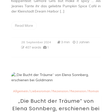
Klappentext: Gilmore Girls but make it spicy … Als
Jeanies Tante ihr das geliebte Pumpkin Spice Café in
der Kleinstadt Dream Harbor […]
Read More
3 min
2 Jahren
28. September 2024
407 words
1
Allgemein
/
Liebesroman
/
Rezension
/
Rezension
/
Roman
„Die Bucht der Träume“ von
Elena Sonnberg, erschienen bei