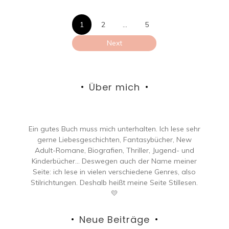
Seitennumme
1
2
…
5
der
Next
Beiträge
Über mich
Ein gutes Buch muss mich unterhalten. Ich lese sehr
gerne Liebesgeschichten, Fantasybücher, New
Adult-Romane, Biografien, Thriller, Jugend- und
Kinderbücher… Deswegen auch der Name meiner
Seite: ich lese in vielen verschiedene Genres, also
Stilrichtungen. Deshalb heißt meine Seite Stillesen.
💛
Neue Beiträge