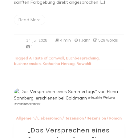
sanften Farbgebung direkt angesprochen […]
Read More
4 min
1 Jahr
529 words
14. Juli 2025
1
Tagged
A Taste of Cornwall
,
Buchbesprechung
,
buchrezension
,
Katharina Herzog
,
Rowohlt
Allgemein
/
Liebesroman
/
Rezension
/
Rezension
/
Roman
„Das Versprechen eines