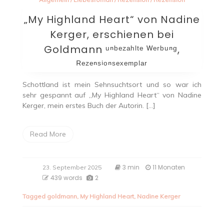
„My Highland Heart“ von Nadine
Kerger, erschienen bei
Goldmann ᵘⁿᵇᵉᶻᵃʰˡᵗᵉ ᵂᵉʳᵇᵘⁿᵍ,
ᴿᵉᶻᵉⁿˢⁱᵒⁿˢᵉˣᵉᵐᵖˡᵃʳ
Schottland ist mein Sehnsuchtsort und so war ich
sehr gespannt auf „My Highland Heart“ von Nadine
Kerger, mein erstes Buch der Autorin. […]
Read More
3 min
11 Monaten
23. September 2025
439 words
2
Tagged
goldmann
,
My Highland Heart
,
Nadine Kerger