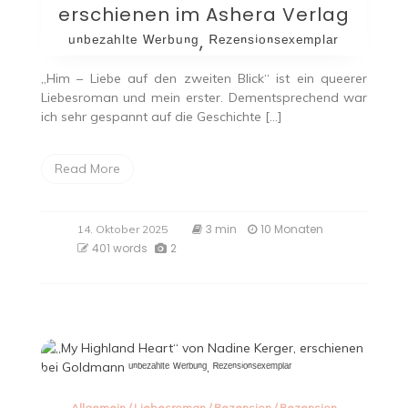
erschienen im Ashera Verlag
ᵘⁿᵇᵉᶻᵃʰˡᵗᵉ ᵂᵉʳᵇᵘⁿᵍ, ᴿᵉᶻᵉⁿˢⁱᵒⁿˢᵉˣᵉᵐᵖˡᵃʳ
„Him – Liebe auf den zweiten Blick“ ist ein queerer
Liebesroman und mein erster. Dementsprechend war
ich sehr gespannt auf die Geschichte […]
Read More
3 min
10 Monaten
14. Oktober 2025
401 words
2
Allgemein
/
Liebesroman
/
Rezension
/
Rezension