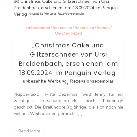
Liebesroman
/
Rezension
/
Rezension
/
Roman
/
Uncategorized
„Christmas Cake und
Glitzerschnee“ von Ursi
Breidenbach, erschienen am
18.09.2024 im Penguin Verlag
ᵘⁿᵇᵉᶻᵃʰˡᵗᵉ ᵂᵉʳᵇᵘⁿᵍ, ᴿᵉᶻᵉⁿˢⁱᵒⁿˢᵉˣᵉᵐᵖˡᵃʳ
Klappentext: Mitte Dezember wird Jenny für ein
wichtiges Forschungsprojekt nach Edinburgh
geschickt. Die Dreiunddreißigjährige, die sich noch nie
viel aus Weihnachten gemacht […]
Read More