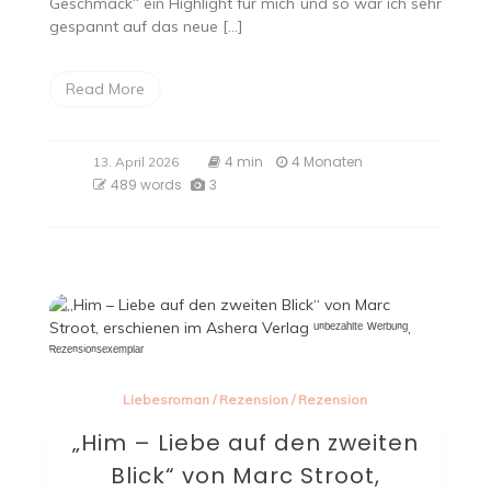
Geschmack“ ein Highlight für mich und so war ich sehr
gespannt auf das neue […]
Read More
4 min
4 Monaten
13. April 2026
489 words
3
Liebesroman
/
Rezension
/
Rezension
„Him – Liebe auf den zweiten
Blick“ von Marc Stroot,