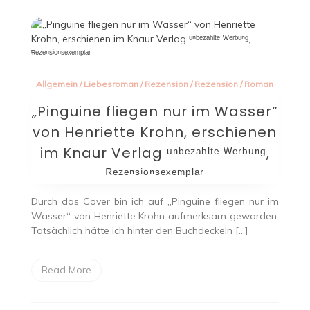
Allgemein
/
Liebesroman
/
Rezension
/
Rezension
/
Roman
„Pinguine fliegen nur im Wasser“
von Henriette Krohn, erschienen
im Knaur Verlag ᵘⁿᵇᵉᶻᵃʰˡᵗᵉ ᵂᵉʳᵇᵘⁿᵍ,
ᴿᵉᶻᵉⁿˢⁱᵒⁿˢᵉˣᵉᵐᵖˡᵃʳ
Durch das Cover bin ich auf „Pinguine fliegen nur im
Wasser“ von Henriette Krohn aufmerksam geworden.
Tatsächlich hätte ich hinter den Buchdeckeln […]
Read More