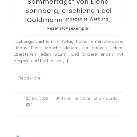
Sommertags“ von Elena
Sonnberg, erschienen bei
Goldmann ᵘⁿᵇᵉᶻᵃʰˡᵗᵉ ᵂᵉʳᵇᵘⁿᵍ,
ᴿᵉᶻᵉⁿˢⁱᵒⁿˢᵉˣᵉᵐᵖˡᵃʳ
„Liebesgeschichten im Alltag haben unterschiedliche
Happy Ends. Manche dauern ein ganzes Leben,
überstehen jeden Sturm, und andere enden mit
Respekt und hoffentlich […]
Read More
4 min
1 Jahr
517 words
21. Mai 2025
1