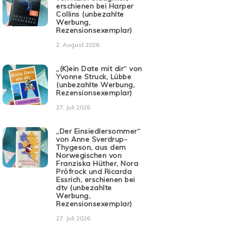
erschienen bei Harper
Collins (unbezahlte
Werbung,
Rezensionsexemplar)
2. August 2026
„(K)ein Date mit dir“ von
Yvonne Struck, Lübbe
(unbezahlte Werbung,
Rezensionsexemplar)
27. Juli 2026
„Der Einsiedlersommer“
von Anne Sverdrup-
Thygeson, aus dem
Norwegischen von
Franziska Hüther, Nora
Pröfrock und Ricarda
Essrich, erschienen bei
dtv (unbezahlte
Werbung,
Rezensionsexemplar)
27. Juli 2026