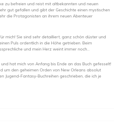
ake zu befreien und reist mit altbekannten und neuen
ehr gut gefallen und gibt der Geschichte einen mystischen
ehr die Protagonisten an ihrem neuen Abenteuer
r mich! Sie sind sehr detailliert, ganz schön düster und
nen Puls ordentlich in die Höhe getrieben. Beim
sprechliche und mein Herz weint immer noch…
ll und hat mich von Anfang bis Ende an das Buch gefesselt!
und um den geheimen Orden von New Orleans absolut
n Jugend-Fantasy-Buchreihen geschrieben, die ich je