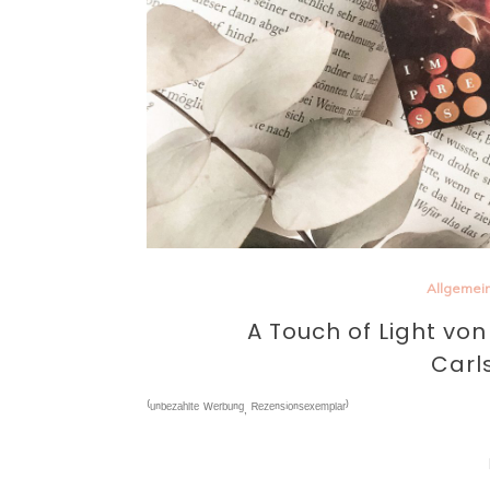
Allgemei
A Touch of Light vo
Carl
⁽ᵘⁿᵇᵉᶻᵃʰˡᵗᵉ ᵂᵉʳᵇᵘⁿᵍ, ᴿᵉᶻᵉⁿˢⁱᵒⁿˢᵉˣᵉᵐᵖˡᵃʳ⁾