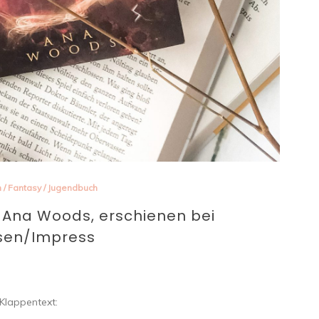
n
/
Fantasy
/
Jugendbuch
n Ana Woods, erschienen bei
sen/Impress
Klappentext: