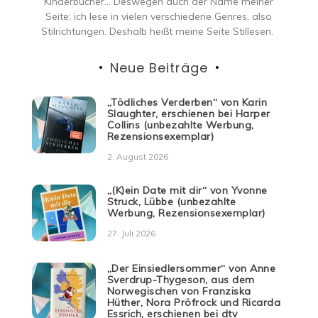
Kinderbücher… Deswegen auch der Name meiner
Seite: ich lese in vielen verschiedene Genres, also
Stilrichtungen. Deshalb heißt meine Seite Stillesen.
Neue Beiträge
„Tödliches Verderben“ von Karin
Slaughter, erschienen bei Harper
Collins (unbezahlte Werbung,
Rezensionsexemplar)
2. August 2026
„(K)ein Date mit dir“ von Yvonne
Struck, Lübbe (unbezahlte
Werbung, Rezensionsexemplar)
27. Juli 2026
„Der Einsiedlersommer“ von Anne
Sverdrup-Thygeson, aus dem
Norwegischen von Franziska
Hüther, Nora Pröfrock und Ricarda
Essrich, erschienen bei dtv