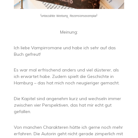
⁽ᵘⁿᵇᵉᶻᵃʰˡᵗᵉ ᵂᵉʳᵇᵘⁿᵍ, ᴿᵉᶻᵉⁿˢⁱᵒⁿˢᵉˣᵉᵐᵖˡᵃʳ⁾
Meinung:
Ich liebe Vampirromane und habe ich sehr auf das
Buch gefreut!
Es war mal erfrischend anders und viel düsterer, als
ich erwartet habe. Zudem spielt die Geschichte in
Hamburg – das hat mich noch neugieriger gemacht.
Die Kapitel sind angenehm kurz und wechseln immer
zwischen vier Perspektiven, das hat mir echt gut
gefallen.
Von manchen Charakteren hätte ich gerne noch mehr
erfahren. Die Autorin geht nicht gerade zimperlich mit