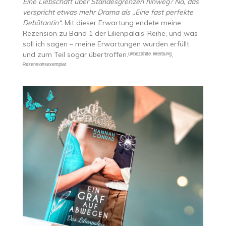
Eine Liebschaft über Standesgrenzen hinweg? Na, das
verspricht etwas mehr Drama als „Eine fast perfekte
Debütantin“.
Mit dieser Erwartung endete meine
Rezension zu Band 1 der Lilienpalais-Reihe, und was
soll ich sagen – meine Erwartungen wurden erfüllt
und zum Teil sogar übertroffen.ᵘⁿᵇᵉᶻᵃʰˡᵗᵉ ᵂᵉʳᵇᵘⁿᵍ,
ᴿᵉᶻᵉⁿˢⁱᵒⁿˢᵉˣᵉᵐᵖˡᵃʳ