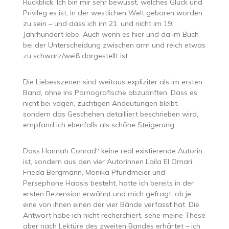
Rückblick. Ich bin mir sehr bewusst, welches Glück und
Privileg es ist, in der westlichen Welt geboren worden
zu sein – und dass ich im 21. und nicht im 19.
Jahrhundert lebe. Auch wenn es hier und da im Buch
bei der Unterscheidung zwischen arm und reich etwas
zu schwarz/weiß dargestellt ist.
Die Liebesszenen sind weitaus expliziter als im ersten
Band, ohne ins Pornografische abzudriften. Dass es
nicht bei vagen, züchtigen Andeutungen bleibt,
sondern das Geschehen detailliert beschrieben wird,
empfand ich ebenfalls als schöne Steigerung.
Dass Hannah Conrad“ keine real existierende Autorin
ist, sondern aus den vier Autorinnen Laila El Omari,
Frieda Bergmann, Monika Pfundmeier und
Persephone Haasis besteht, hatte ich bereits in der
ersten Rezension erwähnt und mich gefragt, ob je
eine von ihnen einen der vier Bände verfasst hat. Die
Antwort habe ich nicht recherchiert, sehe meine These
aber nach Lektüre des zweiten Bandes erhärtet – ich