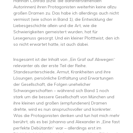
Hannah Conrad (bzw. die dahinterstehenden
Autorinnen) ihren Protagonisten weiterhin keine allzu
großen Dramen zu. Das habe ich allerdings auch nicht
vermisst (wie schon in Band 1), die Entwicklung der
Liebesgeschichte allein und die Art, wie die
Schwierigkeiten gemeistert wurden, hat für
Lesegenuss gesorgt. Und ein kleiner Plotttwist, den ich
so nicht erwartet hatte, ist auch dabei.
Insgesamt ist der Inhalt von „Ein Graf auf Abwegen“
relevanter als der erste Teil der Reihe.
Standesunterschiede, Armut, Krankheiten und ihre
Lösungen, persönliche Entfaltung und Erwartungen
der Gesellschaft, die Folgen unehelicher
Schwangerschaften – während sich Band 1 noch
stark um die bessere Gesellschaft von München und
ihre kleinen und großen (empfundenen) Dramen
drehte, wird es nun anspruchsvoller und konkreter.
Was die Protagonisten denken und tun hat mich mehr
berührt, als es bei Johanna und Alexander in „Eine fast
perfekte Debütantin“ war – allerdings erst im