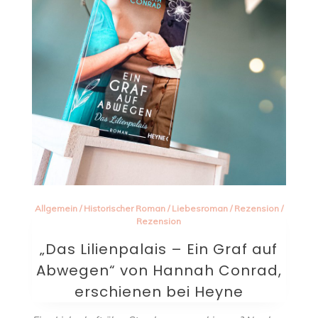
Allgemein
/
Historischer Roman
/
Liebesroman
/
Rezension
/
Rezension
„Das Lilienpalais – Ein Graf auf
Abwegen“ von Hannah Conrad,
erschienen bei Heyne