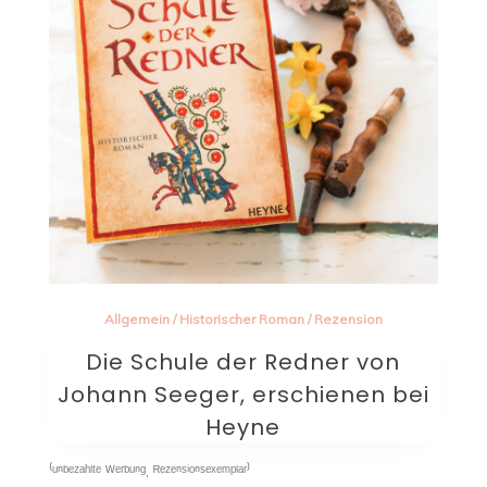
Allgemein
/
Historischer Roman
/
Rezension
Die Schule der Redner von
Johann Seeger, erschienen bei
Heyne
⁽ᵘⁿᵇᵉᶻᵃʰˡᵗᵉ ᵂᵉʳᵇᵘⁿᵍ, ᴿᵉᶻᵉⁿˢⁱᵒⁿˢᵉˣᵉᵐᵖˡᵃʳ⁾