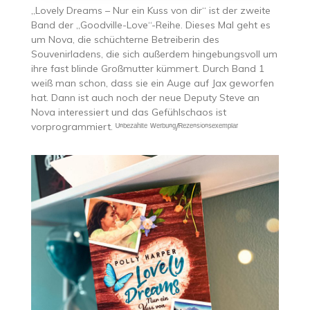
„Lovely Dreams – Nur ein Kuss von dir“ ist der zweite
Band der „Goodville-Love“-Reihe. Dieses Mal geht es
um Nova, die schüchterne Betreiberin des
Souvenirladens, die sich außerdem hingebungsvoll um
ihre fast blinde Großmutter kümmert. Durch Band 1
weiß man schon, dass sie ein Auge auf Jax geworfen
hat. Dann ist auch noch der neue Deputy Steve an
Nova interessiert und das Gefühlschaos ist
vorprogrammiert. ᵁⁿᵇᵉᶻᵃʰˡᵗᵉ ᵂᵉʳᵇᵘⁿᵍ/ᴿᵉᶻᵉⁿˢⁱᵒⁿˢᵉˣᵉᵐᵖˡᵃʳ