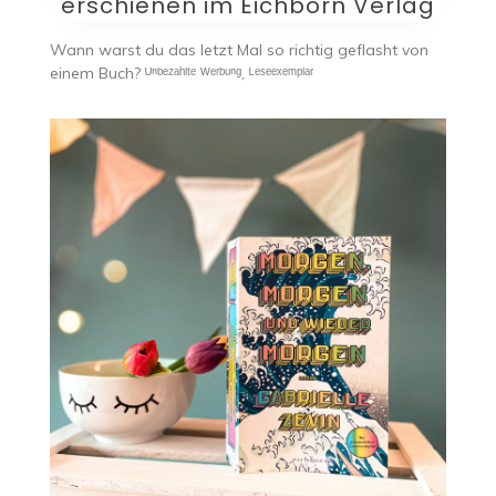
erschienen im Eichborn Verlag
Wann warst du das letzt Mal so richtig geflasht von
einem Buch? ᵁⁿᵇᵉᶻᵃʰˡᵗᵉ ᵂᵉʳᵇᵘⁿᵍ, ᴸᵉˢᵉᵉˣᵉᵐᵖˡᵃʳ