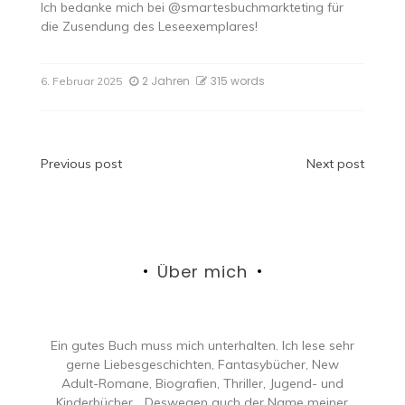
Ich bedanke mich bei @smartesbuchmarkteting für
die Zusendung des Leseexemplares!
2 Jahren
315 words
6. Februar 2025
Beitragsnavigation
Previous post
Next post
Über mich
Ein gutes Buch muss mich unterhalten. Ich lese sehr
gerne Liebesgeschichten, Fantasybücher, New
Adult-Romane, Biografien, Thriller, Jugend- und
Kinderbücher… Deswegen auch der Name meiner