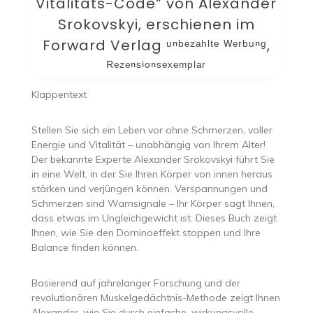
Vitalitäts-Code“ von Alexander
Srokovskyi, erschienen im
Forward Verlag ᵘⁿᵇᵉᶻᵃʰˡᵗᵉ ᵂᵉʳᵇᵘⁿᵍ,
ᴿᵉᶻᵉⁿˢⁱᵒⁿˢᵉˣᵉᵐᵖˡᵃʳ
Klappentext
Stellen Sie sich ein Leben vor ohne Schmerzen, voller
Energie und Vitalität – unabhängig von Ihrem Alter!
Der bekannte Experte Alexander Srokovskyi führt Sie
in eine Welt, in der Sie Ihren Körper von innen heraus
stärken und verjüngen können. Verspannungen und
Schmerzen sind Warnsignale – Ihr Körper sagt Ihnen,
dass etwas im Ungleichgewicht ist. Dieses Buch zeigt
Ihnen, wie Sie den Dominoeffekt stoppen und Ihre
Balance finden können.
Basierend auf jahrelanger Forschung und der
revolutionären Muskelgedächtnis-Methode zeigt Ihnen
Alexander, wie Sie durch einfache, wirkungsvolle