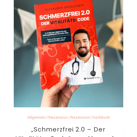
Allgemein
/
Rezension
/
Rezension
/
Sachbuch
„Schmerzfrei 2.0 – Der