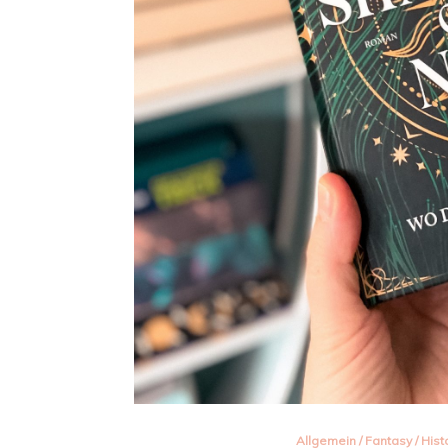
Allgemein
/
Fantasy
/
Hist