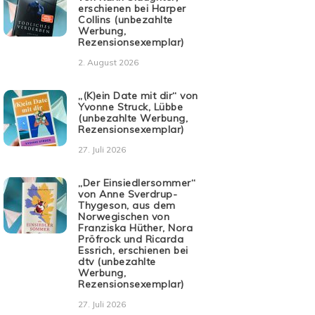
erschienen bei Harper
Collins (unbezahlte
Werbung,
Rezensionsexemplar)
2. August 2026
„(K)ein Date mit dir“ von
Yvonne Struck, Lübbe
(unbezahlte Werbung,
Rezensionsexemplar)
27. Juli 2026
„Der Einsiedlersommer“
von Anne Sverdrup-
Thygeson, aus dem
Norwegischen von
Franziska Hüther, Nora
Pröfrock und Ricarda
Essrich, erschienen bei
dtv (unbezahlte
Werbung,
Rezensionsexemplar)
27. Juli 2026