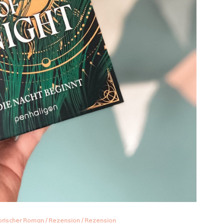
orischer Roman
/
Rezension
/
Rezension