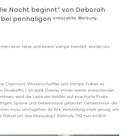
die Nacht beginnt“ von Deborah
i penhaligon ᵘⁿᵇᵉᶻᵃʰˡᵗᵉ ᵂᵉʳᵇᵘⁿᵍ
wischen einer Hexe und einem Vampir handelt, wurde neu
hew Clairmont, Wissenschaftler und Vampir, haben es
don Elisabeths I. ist dank Dianas immer weiter erwachender
mmen, wird die Liebe der beiden auf eine harte Probe
 Intrigen, Spione und Geheimnisse gelandet. Geheimnisse, die
ernen muss umzugehen. Ist ihre Verbindung stark genug, um
s Rätsel um das Manuskript Ashmole 782 nun endlich