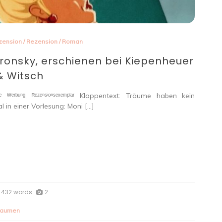
zension
/
Rezension
/
Roman
ronsky, erschienen bei Kiepenheuer
& Witsch
 ᵂᵉʳᵇᵘⁿᵍ, ᴿᵉᶻᵉⁿˢⁱᵒⁿˢᵉˣᵉᵐᵖˡᵃʳ Klappentext: Träume haben kein
 in einer Vorlesung: Moni […]
432 words
2
Daumen