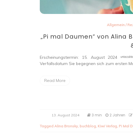
Allgemein
/
Re
„Pi mal Daumen“ von Alina B
Erscheinungstermin: 15. August 2024 ᵘⁿᵇᵉᶻᵃʰˡᵗᵉ
Verfallsdatum Sie begegnen sich zum ersten Mal
Read More
3 min
2 Jahren
13. August 2024
Tagged
Alina Bronsky
,
buchblog
,
Kiwi Verlag
,
Pi Mal 