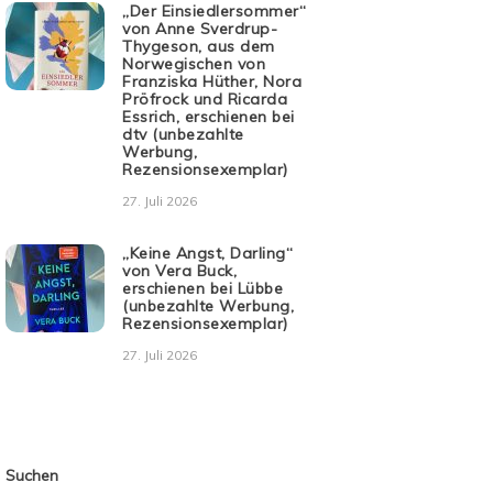
„Der Einsiedlersommer“
von Anne Sverdrup-
Thygeson, aus dem
Norwegischen von
Franziska Hüther, Nora
Pröfrock und Ricarda
Essrich, erschienen bei
dtv (unbezahlte
Werbung,
Rezensionsexemplar)
27. Juli 2026
„Keine Angst, Darling“
von Vera Buck,
erschienen bei Lübbe
(unbezahlte Werbung,
Rezensionsexemplar)
27. Juli 2026
Suchen