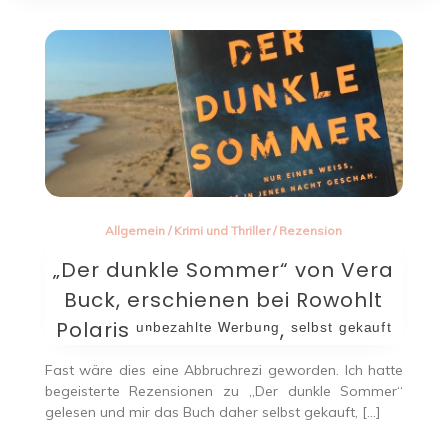
Allgemein
/
Krimi und Thriller
/
Rezension
„Der dunkle Sommer“ von Vera
Buck, erschienen bei Rowohlt
Polaris ᵘⁿᵇᵉᶻᵃʰˡᵗᵉ ᵂᵉʳᵇᵘⁿᵍ, ˢᵉˡᵇˢᵗ ᵍᵉᵏᵃᵘᶠᵗ
Fast wäre dies eine Abbruchrezi geworden. Ich hatte
begeisterte Rezensionen zu „Der dunkle Sommer“
gelesen und mir das Buch daher selbst gekauft, […]