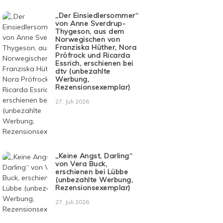
„Der Einsiedlersommer“
von Anne Sverdrup-
Thygeson, aus dem
Norwegischen von
Franziska Hüther, Nora
Pröfrock und Ricarda
Essrich, erschienen bei
dtv (unbezahlte
Werbung,
Rezensionsexemplar)
27. Juli 2026
„Keine Angst, Darling“
von Vera Buck,
erschienen bei Lübbe
(unbezahlte Werbung,
Rezensionsexemplar)
27. Juli 2026