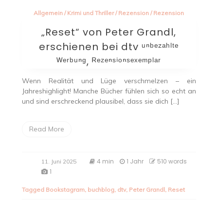
Allgemein
/
Krimi und Thriller
/
Rezension
/
Rezension
„Reset“ von Peter Grandl,
erschienen bei dtv ᵘⁿᵇᵉᶻᵃʰˡᵗᵉ
ᵂᵉʳᵇᵘⁿᵍ, ᴿᵉᶻᵉⁿˢⁱᵒⁿˢᵉˣᵉᵐᵖˡᵃʳ
Wenn Realität und Lüge verschmelzen – ein
Jahreshighlight! Manche Bücher fühlen sich so echt an
und sind erschreckend plausibel, dass sie dich […]
Read More
4 min
1 Jahr
510 words
11. Juni 2025
1
Tagged
Bookstagram
,
buchblog
,
dtv
,
Peter Grandl
,
Reset