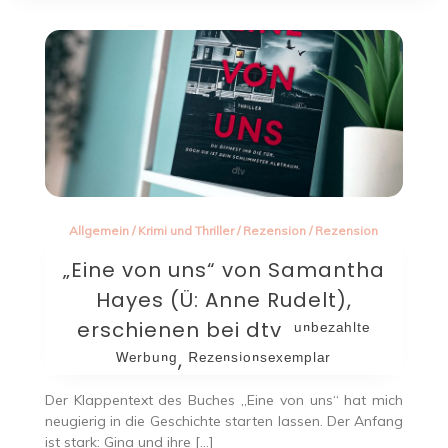
Allgemein
/
Krimi und Thriller
/
Rezension
/
Rezension
„Eine von uns“ von Samantha
Hayes (Ü: Anne Rudelt),
erschienen bei dtv ᵘⁿᵇᵉᶻᵃʰˡᵗᵉ
ᵂᵉʳᵇᵘⁿᵍ, ᴿᵉᶻᵉⁿˢⁱᵒⁿˢᵉˣᵉᵐᵖˡᵃʳ
Der Klappentext des Buches „Eine von uns“ hat mich
neugierig in die Geschichte starten lassen. Der Anfang
ist stark: Gina und ihre […]