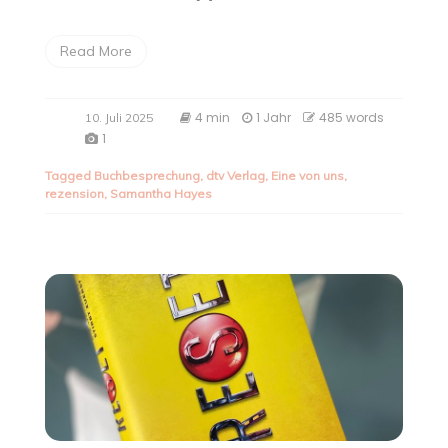
Read More
4 min
1 Jahr
485 words
10. Juli 2025
1
Tagged
Buchbesprechung
,
dtv Verlag
,
Eine von uns
,
rezension
,
Samantha Hayes