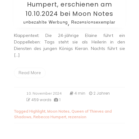
Humpert, erschienen am
10.10.2024 bei Moon Notes
ᵘⁿᵇᵉᶻᵃʰˡᵗᵉ ᵂᵉʳᵇᵘⁿᵍ, ᴿᵉᶻᵉⁿˢⁱᵒⁿˢᵉˣᵉᵐᵖˡᵃʳ
Klappentext: Die 24-jährige Elaine führt ein
Doppelleben: Tags steht sie als Heilerin in den
Diensten des jungen Königs Kieran. Nachts führt sie
[…]
Read More
4 min
2 Jahren
10. November 2024
459 words
1
Tagged
Highlight
,
Moon Notes
,
Queen of Thieves and
Shadows
,
Rebecca Humpert
,
rezension