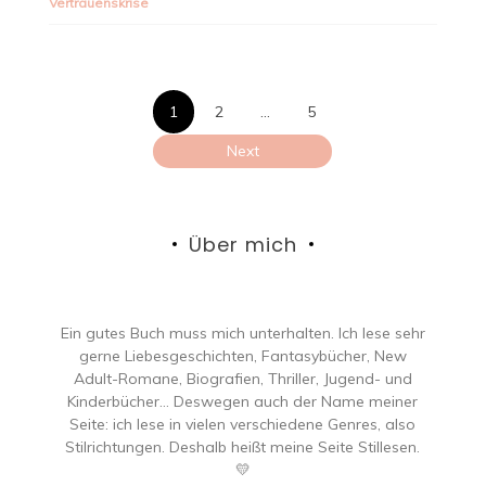
Vertrauenskrise
Seitennumme
1
2
…
5
der
Next
Beiträge
Über mich
Ein gutes Buch muss mich unterhalten. Ich lese sehr
gerne Liebesgeschichten, Fantasybücher, New
Adult-Romane, Biografien, Thriller, Jugend- und
Kinderbücher… Deswegen auch der Name meiner
Seite: ich lese in vielen verschiedene Genres, also
Stilrichtungen. Deshalb heißt meine Seite Stillesen.
💛