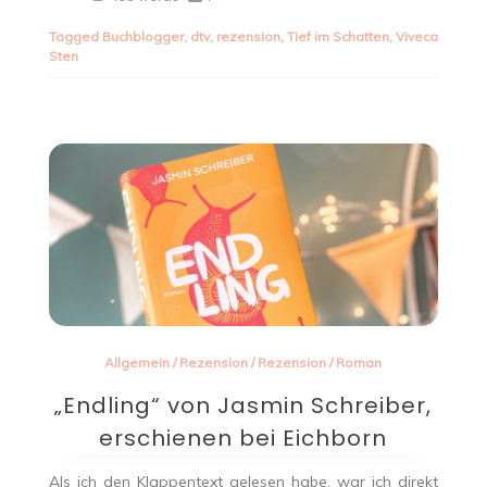
Tagged
Buchblogger
,
dtv
,
rezension
,
Tief im Schatten
,
Viveca
Sten
Allgemein
/
Rezension
/
Rezension
/
Roman
„Endling“ von Jasmin Schreiber,
erschienen bei Eichborn
Als ich den Klappentext gelesen habe, war ich direkt