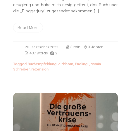
neugierig und habe mich riesig gefreut, das Buch über
die „Bloggerjury“ zugesendet bekommen […]
Read More
3 min
3 Jahren
28. Dezember 2023
437 words
2
Tagged
Buchempfehlung
,
eichborn
,
Endling
,
Jasmin
Schreiber
,
rezension