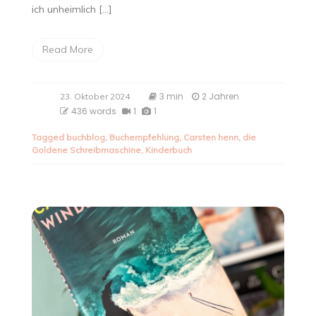
ich unheimlich […]
Read More
3 min
2 Jahren
23. Oktober 2024
436 words
1
1
Tagged
buchblog
,
Buchempfehlung
,
Carsten henn
,
die
Goldene Schreibmaschine
,
Kinderbuch