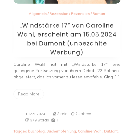
Allgemein
/
Rezension
/
Rezension
/
Roman
„Windstärke 17“ von Caroline
Wahl, erscheint am 15.05.2024
bei Dumont (unbezahlte
Werbung)
Caroline Wahl hat mit „Windstärke 17“ eine
gelungene Fortsetzung von ihrem Debüt „22 Bahnen“
abgeliefert, das ich vorher zu lesen empfehle. Ging […]
Read More
3 min
2 Jahren
1. Mai 2024
379 words
1
Tagged
buchblog
,
Buchempfehlung
,
Caroline Wahl
,
DuMont
,