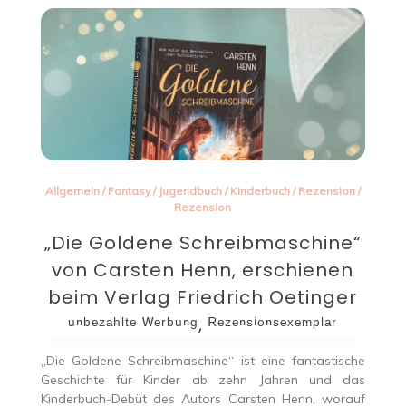
Allgemein
/
Fantasy
/
Jugendbuch
/
Kinderbuch
/
Rezension
/
Rezension
„Die Goldene Schreibmaschine“
von Carsten Henn, erschienen
beim Verlag Friedrich Oetinger
ᵘⁿᵇᵉᶻᵃʰˡᵗᵉ ᵂᵉʳᵇᵘⁿᵍ, ᴿᵉᶻᵉⁿˢⁱᵒⁿˢᵉˣᵉᵐᵖˡᵃʳ
„Die Goldene Schreibmaschine“ ist eine fantastische
Geschichte für Kinder ab zehn Jahren und das
Kinderbuch-Debüt des Autors Carsten Henn, worauf