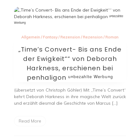
Allgemein
/
Fantasy
/
Rezension
/
Rezension
/
Roman
„Time’s Convert- Bis ans Ende
der Ewigkeit““ von Deborah
Harkness, erschienen bei
penhaligon ᵘⁿᵇᵉᶻᵃʰˡᵗᵉ ᵂᵉʳᵇᵘⁿᵍ
(übersetzt von Christoph Göhler) Mit „Time’s Convert“
kehrt Deborah Harkness in ihre magische Welt zurück
und erzählt diesmal die Geschichte von Marcus […]
Read More