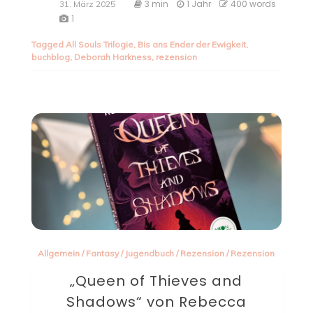
3 min
1 Jahr
400 words
31. März 2025
1
Tagged
All Souls Trilogie
,
Bis ans Ender der Ewigkeit
,
buchblog
,
Deborah Harkness
,
rezension
Allgemein
/
Fantasy
/
Jugendbuch
/
Rezension
/
Rezension
„Queen of Thieves and
Shadows“ von Rebecca