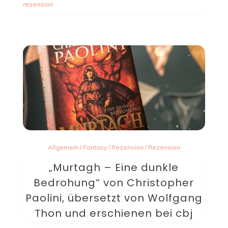
rezension
Allgemein
/
Fantasy
/
Rezension
/
Rezension
„Murtagh – Eine dunkle
Bedrohung“ von Christopher
Paolini, übersetzt von Wolfgang
Thon und erschienen bei cbj