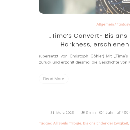
Allgemein
/
Fantas
„Time’s Convert- Bis ans
Harkness, erschienen be
(übersetzt von Christoph Göhler) Mit „Time’
zurück und erzählt diesmal die Geschichte von 
Read More
3 min
1 Jahr
400
31. März 2025
Tagged
All Souls Trilogie
,
Bis ans Ender der Ewigkeit
,