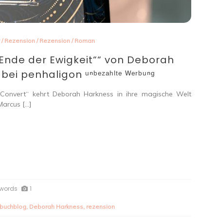
y
/
Rezension
/
Rezension
/
Roman
 Ende der Ewigkeit““ von Deborah
i penhaligon ᵘⁿᵇᵉᶻᵃʰˡᵗᵉ ᵂᵉʳᵇᵘⁿᵍ
s Convert“ kehrt Deborah Harkness in ihre magische Welt
Marcus […]
 words
1
buchblog
,
Deborah Harkness
,
rezension