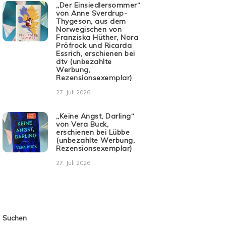
„Der Einsiedlersommer“
von Anne Sverdrup-
Thygeson, aus dem
Norwegischen von
Franziska Hüther, Nora
Pröfrock und Ricarda
Essrich, erschienen bei
dtv (unbezahlte
Werbung,
Rezensionsexemplar)
27. Juli 2026
„Keine Angst, Darling“
von Vera Buck,
erschienen bei Lübbe
(unbezahlte Werbung,
Rezensionsexemplar)
27. Juli 2026
Suchen