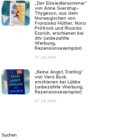
„Der Einsiedlersommer“
von Anne Sverdrup-
Thygeson, aus dem
Norwegischen von
Franziska Hüther, Nora
Pröfrock und Ricarda
Essrich, erschienen bei
dtv (unbezahlte
Werbung,
Rezensionsexemplar)
27. Juli 2026
„Keine Angst, Darling“
von Vera Buck,
erschienen bei Lübbe
(unbezahlte Werbung,
Rezensionsexemplar)
27. Juli 2026
Suchen