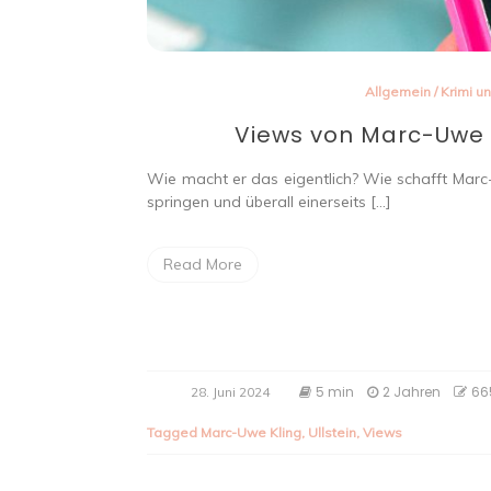
Allgemein
/
Krimi un
Views von Marc-Uwe K
Wie macht er das eigentlich? Wie schafft Marc-
springen und überall einerseits […]
Read More
5 min
2 Jahren
66
28. Juni 2024
Tagged
Marc-Uwe Kling
,
Ullstein
,
Views