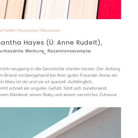
d Thriller
/
Rezension
/
Rezension
antha Hayes (Ü: Anne Rudelt),
ᵃʰˡᵗᵉ ᵂᵉʳᵇᵘⁿᵍ, ᴿᵉᶻᵉⁿˢⁱᵒⁿˢᵉˣᵉᵐᵖˡᵃʳ
mich neugierig in die Geschichte starten lassen. Der Anfang
nem Brand vorübergehend bei ihrer guten Freundin Annie ein.
in Mary ist da und sie ist speziell: Aufdringlich,
mmt schnell ein ungutes Gefühl, fühlt sich zunehmend
einem Kleinkind, einem Baby und einem zerstörtes Zuhause.