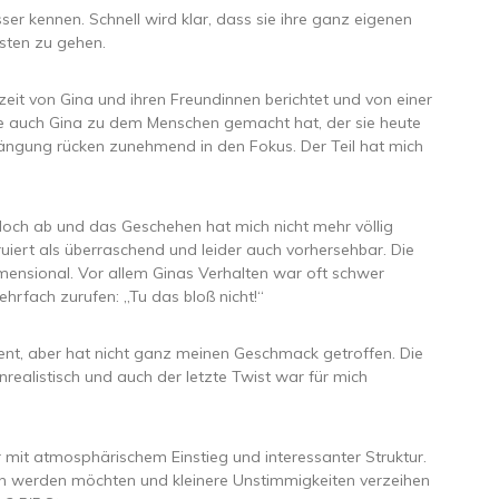
ser kennen. Schnell wird klar, dass sie ihre ganz eigenen
ersten zu gehen.
it von Gina und ihren Freundinnen berichtet und von einer
die auch Gina zu dem Menschen gemacht hat, der sie heute
ängung rücken zunehmend in den Fokus. Der Teil hat mich
edoch ab und das Geschehen hat mich nicht mehr völlig
iert als überraschend und leider auch vorhersehbar. Die
mensional. Vor allem Ginas Verhalten war oft schwer
ehrfach zurufen: „Tu das bloß nicht!“
lent, aber hat nicht ganz meinen Geschmack getroffen. Die
realistisch und auch der letzte Twist war für mich
ler mit atmosphärischem Einstieg und interessanter Struktur.
alten werden möchten und kleinere Unstimmigkeiten verzeihen