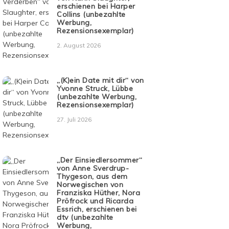
erschienen bei Harper
Collins (unbezahlte
Werbung,
Rezensionsexemplar)
2. August 2026
„(K)ein Date mit dir“ von
Yvonne Struck, Lübbe
(unbezahlte Werbung,
Rezensionsexemplar)
27. Juli 2026
„Der Einsiedlersommer“
von Anne Sverdrup-
Thygeson, aus dem
Norwegischen von
Franziska Hüther, Nora
Pröfrock und Ricarda
Essrich, erschienen bei
dtv (unbezahlte
Werbung,