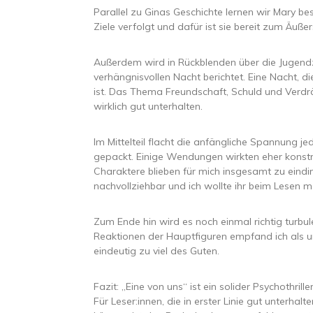
Parallel zu Ginas Geschichte lernen wir Mary bes
Ziele verfolgt und dafür ist sie bereit zum Äuß
Außerdem wird in Rückblenden über die Jugendze
verhängnisvollen Nacht berichtet. Eine Nacht, 
ist. Das Thema Freundschaft, Schuld und Verdr
wirklich gut unterhalten.
Im Mittelteil flacht die anfängliche Spannung j
gepackt. Einige Wendungen wirkten eher konstru
Charaktere blieben für mich insgesamt zu eindi
nachvollziehbar und ich wollte ihr beim Lesen m
Zum Ende hin wird es noch einmal richtig turbu
Reaktionen der Hauptfiguren empfand ich als un
eindeutig zu viel des Guten.
Fazit: „Eine von uns“ ist ein solider Psychothril
Für Leser:innen, die in erster Linie gut unterh