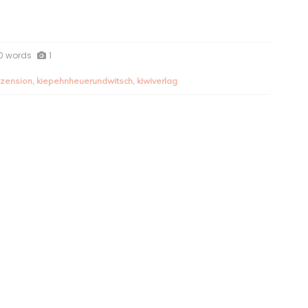
0 words
1
ezension
,
kiepehnheuerundwitsch
,
kiwiverlag