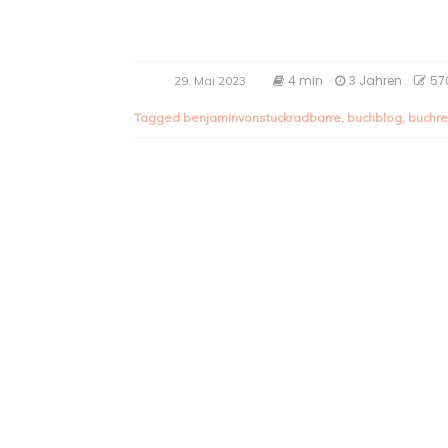
4 min
3 Jahren
57
29. Mai 2023
Tagged
benjaminvonstuckradbarre
,
buchblog
,
buchr