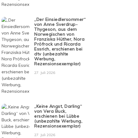
„Der Einsiedlersommer“
von Anne Sverdrup-
Thygeson, aus dem
Norwegischen von
Franziska Hüther, Nora
Pröfrock und Ricarda
Essrich, erschienen bei
dtv (unbezahlte
Werbung,
Rezensionsexemplar)
27. Juli 2026
„Keine Angst, Darling“
von Vera Buck,
erschienen bei Lübbe
(unbezahlte Werbung,
Rezensionsexemplar)
27. Juli 2026