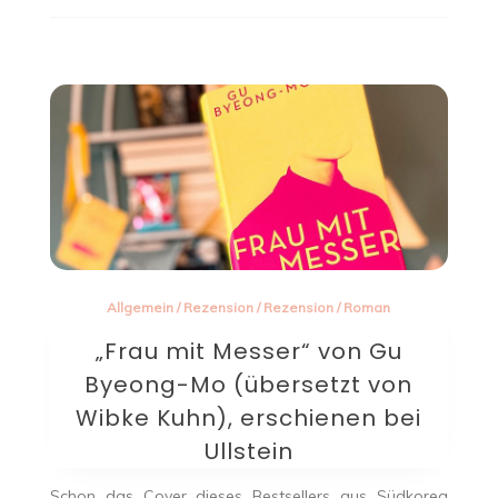
Allgemein
/
Rezension
/
Rezension
/
Roman
„Frau mit Messer“ von Gu
Byeong-Mo (übersetzt von
Wibke Kuhn), erschienen bei
Ullstein
Schon das Cover dieses Bestsellers aus Südkorea