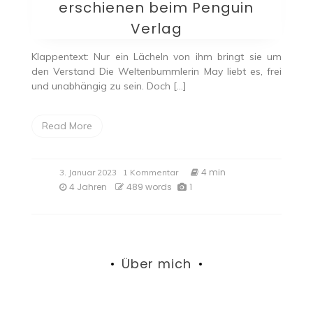
erschienen beim Penguin
Verlag
Klappentext: Nur ein Lächeln von ihm bringt sie um
den Verstand Die Weltenbummlerin May liebt es, frei
und unabhängig zu sein. Doch […]
Read More
zu
4 min
3. Januar 2023
1 Kommentar
„Lovely
4 Jahren
489 words
1
Hearts
–
Nur
ein
Lächeln
von
Über mich
dir“
von
Polly
Harper,