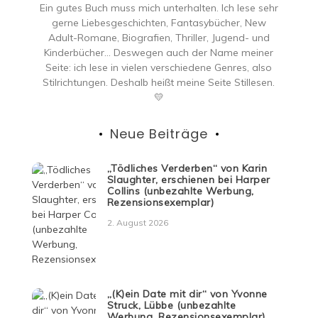
Ein gutes Buch muss mich unterhalten. Ich lese sehr
erschienen
gerne Liebesgeschichten, Fantasybücher, New
beim
Penguin
Adult-Romane, Biografien, Thriller, Jugend- und
Verlag
Kinderbücher… Deswegen auch der Name meiner
Seite: ich lese in vielen verschiedene Genres, also
Stilrichtungen. Deshalb heißt meine Seite Stillesen.
💛
Neue Beiträge
„Tödliches Verderben“ von Karin
Slaughter, erschienen bei Harper
Collins (unbezahlte Werbung,
Rezensionsexemplar)
2. August 2026
„(K)ein Date mit dir“ von Yvonne
Struck, Lübbe (unbezahlte
Werbung, Rezensionsexemplar)