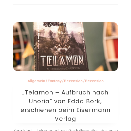
Allgemein
/
Fantasy
/
Rezension
/
Rezension
„Telamon – Aufbruch nach
Unoria“ von Edda Bork,
erschienen beim Eisermann
Verlag
Zum Inhalt: Telamon ist ein Gestaltwandler, der es in