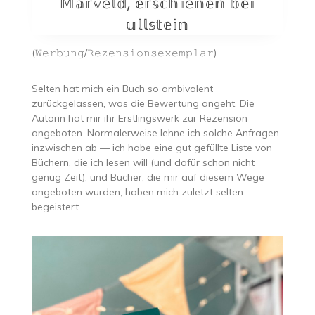
𝕄𝕒𝕣𝕧𝕖𝕝𝕕, 𝕖𝕣𝕤𝕔𝕙𝕚𝕖𝕟𝕖𝕟 𝕓𝕖𝕚
𝕦𝕝𝕝𝕤𝕥𝕖𝕚𝕟
(𝚆𝚎𝚛𝚋𝚞𝚗𝚐/𝚁𝚎𝚣𝚎𝚗𝚜𝚒𝚘𝚗𝚜𝚎𝚡𝚎𝚖𝚙𝚕𝚊𝚛)
Selten hat mich ein Buch so ambivalent
zurückgelassen, was die Bewertung angeht. Die
Autorin hat mir ihr Erstlingswerk zur Rezension
angeboten. Normalerweise lehne ich solche Anfragen
inzwischen ab — ich habe eine gut gefüllte Liste von
Büchern, die ich lesen will (und dafür schon nicht
genug Zeit), und Bücher, die mir auf diesem Wege
angeboten wurden, haben mich zuletzt selten
begeistert.