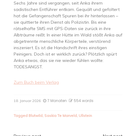
Sechs Jahre sind vergangen, seit Anka ihrem
sadistischen Entführer entkam. Gequält und gefoltert
hat die Gefangenschaft Spuren bei ihr hinterlassen –
sie quittierte ihren Dienst als Polizistin. Bis eine
rätselhafte SMS mit GPS-Daten sie zurück in ihre
Albträume reißt. In einer Hütte im Wald stößt Anka auf
abgetrennte menschliche Körperteile, verstörend
inszeniert. Es ist die Handschrift ihres einstigen
Peinigers. Doch ist er wirklich zurück? Plötzlich spürt
Anka etwas, das sie nie wieder fühlen wollte:
TODESANGST.
Zum Buch beim Verlag
7 Monaten
554 words
18. Januar 2026
Tagged
Blutwild
,
Saskia Te Marveld
,
Ullstein
Previous post
Next post