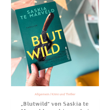
Allgemein
/
Krimi und Thriller
„𝔹𝕝𝕦𝕥𝕨𝕚𝕝𝕕“ 𝕧𝕠𝕟 𝕊𝕒𝕤𝕜𝕚𝕒 𝕥𝕖