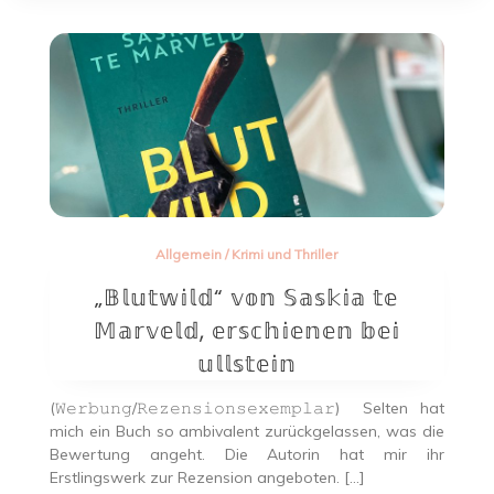
Allgemein
/
Krimi und Thriller
„𝔹𝕝𝕦𝕥𝕨𝕚𝕝𝕕“ 𝕧𝕠𝕟 𝕊𝕒𝕤𝕜𝕚𝕒 𝕥𝕖
𝕄𝕒𝕣𝕧𝕖𝕝𝕕, 𝕖𝕣𝕤𝕔𝕙𝕚𝕖𝕟𝕖𝕟 𝕓𝕖𝕚
𝕦𝕝𝕝𝕤𝕥𝕖𝕚𝕟
(𝚆𝚎𝚛𝚋𝚞𝚗𝚐/𝚁𝚎𝚣𝚎𝚗𝚜𝚒𝚘𝚗𝚜𝚎𝚡𝚎𝚖𝚙𝚕𝚊𝚛) Selten hat
mich ein Buch so ambivalent zurückgelassen, was die
Bewertung angeht. Die Autorin hat mir ihr
Erstlingswerk zur Rezension angeboten. […]