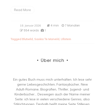
Read More
4 min
7 Monaten
18. Januar 2026
554 words
1
Tagged
Blutwild
,
Saskia Te Marveld
,
Ullstein
Über mich
Ein gutes Buch muss mich unterhalten. Ich lese sehr
gerne Liebesgeschichten, Fantasybücher, New
Adult-Romane, Biografien, Thriller, Jugend- und
Kinderbücher… Deswegen auch der Name meiner
Seite: ich lese in vielen verschiedene Genres, also
Stilrichtungen. Deshalb heißt meine Seite Stillesen.