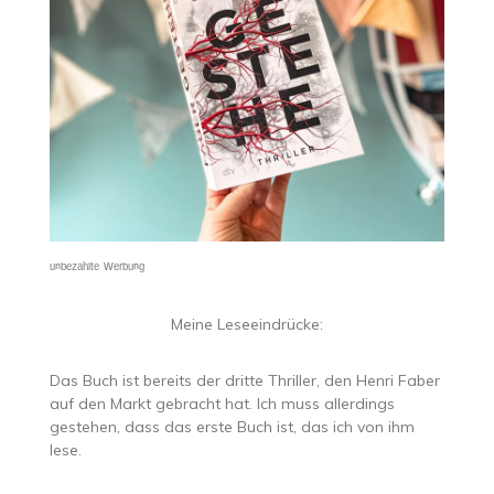
ᵘⁿᵇᵉᶻᵃʰˡᵗᵉ ᵂᵉʳᵇᵘⁿᵍ
Meine Leseeindrücke:
Das Buch ist bereits der dritte Thriller, den Henri Faber
auf den Markt gebracht hat. Ich muss allerdings
gestehen, dass das erste Buch ist, das ich von ihm
lese.