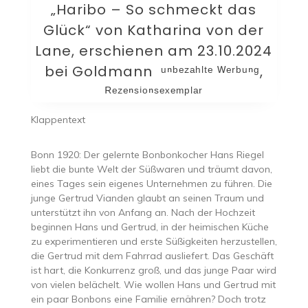
„Haribo – So schmeckt das
Glück“ von Katharina von der
Lane, erschienen am 23.10.2024
bei Goldmann ᵘⁿᵇᵉᶻᵃʰˡᵗᵉ ᵂᵉʳᵇᵘⁿᵍ,
ᴿᵉᶻᵉⁿˢⁱᵒⁿˢᵉˣᵉᵐᵖˡᵃʳ
Klappentext
Bonn 1920: Der gelernte Bonbonkocher Hans Riegel
liebt die bunte Welt der Süßwaren und träumt davon,
eines Tages sein eigenes Unternehmen zu führen. Die
junge Gertrud Vianden glaubt an seinen Traum und
unterstützt ihn von Anfang an. Nach der Hochzeit
beginnen Hans und Gertrud, in der heimischen Küche
zu experimentieren und erste Süßigkeiten herzustellen,
die Gertrud mit dem Fahrrad ausliefert. Das Geschäft
ist hart, die Konkurrenz groß, und das junge Paar wird
von vielen belächelt. Wie wollen Hans und Gertrud mit
ein paar Bonbons eine Familie ernähren? Doch trotz