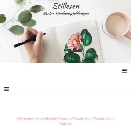
Skip
Stillesen
to
Meine Buchempfehlungen
content
Allgemein
/
Historischer Roman
/
Rezension
/
Rezension
/
Roman