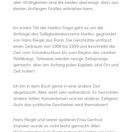
aller Widrigkeiten sind die beiden überzeugt, dass aus
kleinen Anfängen Großes entstehen kann…
Im ersten Teil der Haribo-Saga geht es um die
Anfänge des Süßigkeitenkonzerns Haribo, gegründet
von Hans Riegel aus Bonn. Die Geschichte umfasst
einen Zeitraum von 1908 bis 1939 und beschreibt die
Zeit vom Schulabschluss bis zum Beginn des zweiten
Weltkriegs. Teilweise werden riesige Zeitsprünge
gemacht, aber am Anfang jeden Kapitels sind Ort und
Zeit notiert.
Ich bin in dem Buch gerne in eine andere Zeit
abgetaucht. Alles wirkt sehr authentisch. Es herrschten
andere Sitten, Konventionen und ein anderer Zeitgeist.
Auch das politische Geschehen wird thematisiert.
Hans Riegel und seiner späteren Frau Gertrud
Vianden wurde es nicht leicht gemacht. Allen
Widerständen zum Trotz (schon der Vater von Hans