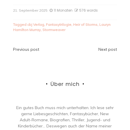
11 Monaten
576 words
21. September 2025
Tagged
cbj Verlag
,
Fantasytrilogie
,
Heir of Storms
,
Lauryn
Hamilton Murray
,
Stormweaver
Beitragsnavigation
Previous post
Next post
Über mich
Ein gutes Buch muss mich unterhalten. Ich lese sehr
gerne Liebesgeschichten, Fantasybücher, New
Adult-Romane, Biografien, Thriller, Jugend- und
Kinderbücher… Deswegen auch der Name meiner