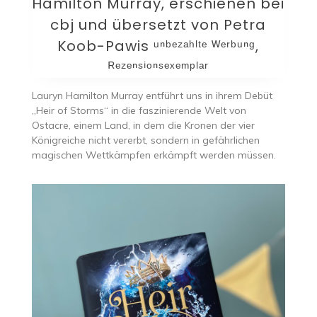
Hamilton Murray, erschienen bei
cbj und übersetzt von Petra
Koob-Pawis ᵘⁿᵇᵉᶻᵃʰˡᵗᵉ ᵂᵉʳᵇᵘⁿᵍ,
ᴿᵉᶻᵉⁿˢⁱᵒⁿˢᵉˣᵉᵐᵖˡᵃʳ
Lauryn Hamilton Murray entführt uns in ihrem Debüt
„Heir of Storms“ in die faszinierende Welt von
Ostacre, einem Land, in dem die Kronen der vier
Königreiche nicht vererbt, sondern in gefährlichen
magischen Wettkämpfen erkämpft werden müssen.