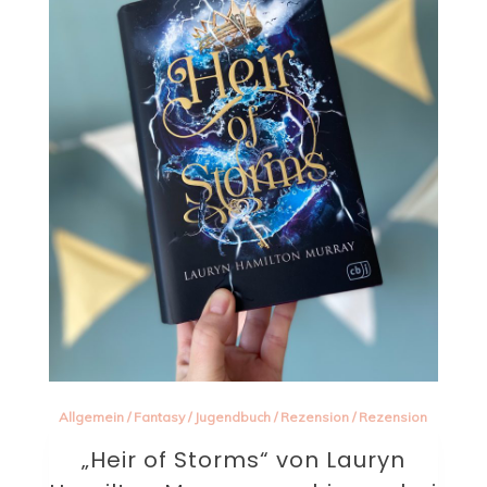
Allgemein
/
Fantasy
/
Jugendbuch
/
Rezension
/
Rezension
„Heir of Storms“ von Lauryn