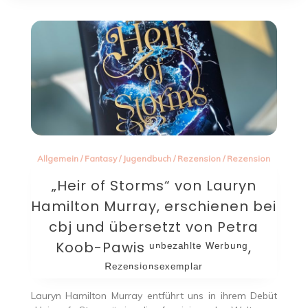
Allgemein
/
Fantasy
/
Jugendbuch
/
Rezension
/
Rezension
„Heir of Storms“ von Lauryn
Hamilton Murray, erschienen bei
cbj und übersetzt von Petra
Koob-Pawis ᵘⁿᵇᵉᶻᵃʰˡᵗᵉ ᵂᵉʳᵇᵘⁿᵍ,
ᴿᵉᶻᵉⁿˢⁱᵒⁿˢᵉˣᵉᵐᵖˡᵃʳ
Lauryn Hamilton Murray entführt uns in ihrem Debüt