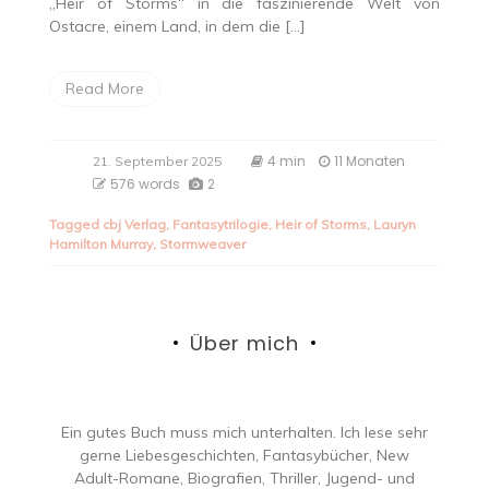
„Heir of Storms“ in die faszinierende Welt von
Ostacre, einem Land, in dem die […]
Read More
4 min
11 Monaten
21. September 2025
576 words
2
Tagged
cbj Verlag
,
Fantasytrilogie
,
Heir of Storms
,
Lauryn
Hamilton Murray
,
Stormweaver
Über mich
Ein gutes Buch muss mich unterhalten. Ich lese sehr
gerne Liebesgeschichten, Fantasybücher, New
Adult-Romane, Biografien, Thriller, Jugend- und