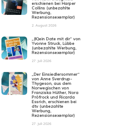
erschienen bei Harper
Collins (unbezahlte
Werbung,
Rezensionsexemplar)
2. August 2026
„(K)ein Date mit dir“ von
Yvonne Struck, Lübbe
(unbezahlte Werbung,
Rezensionsexemplar)
27. Juli 2026
„Der Einsiedlersommer“
von Anne Sverdrup-
Thygeson, aus dem
Norwegischen von
Franziska Hüther, Nora
Pröfrock und Ricarda
Essrich, erschienen bei
dtv (unbezahlte
Werbung,
Rezensionsexemplar)
27. Juli 2026