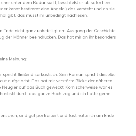
t eher unter dem Radar surft, beschließt er ab sofort ein
jeder kennt bestimmt eine Angela!) das versteht und ob sie
hol gibt, das müsst ihr unbedingt nachlesen.
 am Ende nicht ganz unbeteiligt am Ausgang der Geschichte
lug der Männer beeindrucken. Das hat mir an ihr besonders
eine Meinung:
r spricht fließend sarkastisch. Sein Roman spricht dieselbe
aut aufgelacht. Das hat mir verstörte Blicke der näheren
e Neugier auf das Buch geweckt. Komischerweise war es
chreibstil durch das ganze Buch zog und ich hätte gerne
 Menschen, sind gut portraitiert und fast hatte ich am Ende