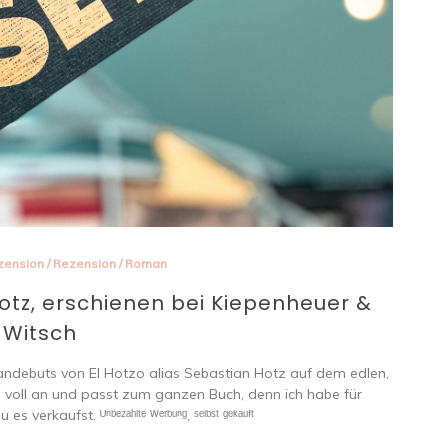
zension
/
Rezension
/
Roman
otz, erschienen bei Kiepenheuer &
Witsch
ndebuts von El Hotzo alias Sebastian Hotz auf dem edlen,
h voll an und passt zum ganzen Buch, denn ich habe für
erkaufst. ᵁⁿᵇᵉᶻᵃʰˡᵗᵉ ᵂᵉʳᵇᵘⁿᵍ, ˢᵉˡᵇˢᵗ ᵍᵉᵏᵃᵘᶠᵗ