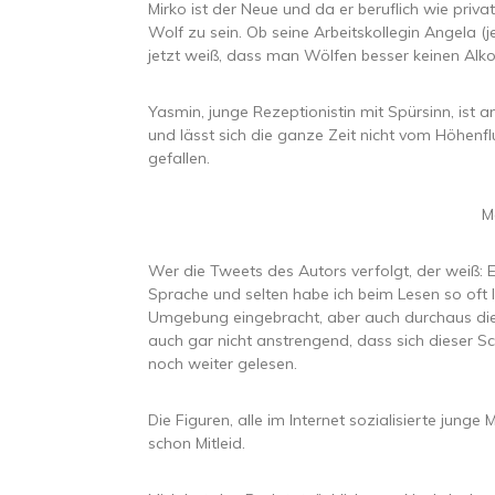
Mirko ist der Neue und da er beruflich wie priva
Wolf zu sein. Ob seine Arbeitskollegin Angela (
jetzt weiß, dass man Wölfen besser keinen Alko
Yasmin, junge Rezeptionistin mit Spürsinn, ist
und lässt sich die ganze Zeit nicht vom Höhenf
gefallen.
M
Wer die Tweets des Autors verfolgt, der weiß: E
Sprache und selten habe ich beim Lesen so oft l
Umgebung eingebracht, aber auch durchaus di
auch gar nicht anstrengend, dass sich dieser S
noch weiter gelesen.
Die Figuren, alle im Internet sozialisierte junge
schon Mitleid.