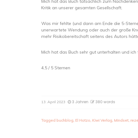
Mich hat das Buch tatsächlich zum Nachdenken g
Kritik an unserer gesamten Gesellschaft.
Was mir fehlte (und dann am Ende die 5-Stern
unerwartete Wendung oder auch der große Knall.
mehr Risikobereitschaft seitens des Autors hät
Mich hat das Buch sehr gut unterhalten und ich
4,5 / 5 Sternen
3 Jahren
380 words
13. April 2023
Tagged
buchblog
,
El Hotzo
,
Kiwi Verlag
,
Mindset
,
rez