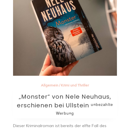
Allgemein
/
Krimi und Thriller
„Monster“ von Nele Neuhaus,
erschienen bei Ullstein ᵘⁿᵇᵉᶻᵃʰˡᵗᵉ
ᵂᵉʳᵇᵘⁿᵍ
Dieser Kriminalroman ist bereits der elfte Fall des