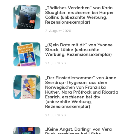
„Tödliches Verderben“ von Karin
Slaughter, erschienen bei Harper
Collins (unbezahlte Werbung,
Rezensionsexemplar)
2. August 2026
„(K)ein Date mit dir“ von Yvonne
Struck, Lübbe (unbezahlte
Werbung, Rezensionsexemplar)
27. Juli 2026
„Der Einsiedlersommer“ von Anne
Sverdrup-Thygeson, aus dem
Norwegischen von Franziska
Hüther, Nora Pröfrock und Ricarda
Essrich, erschienen bei dtv
(unbezahlte Werbung,
Rezensionsexemplar)
27. Juli 2026
„Keine Angst, Darling“ von Vera
Buck, erschienen bei Lübbe