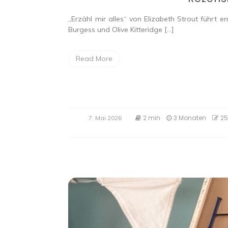
„Erzähl mir alles“ von Elizabeth Strout führt 
Burgess und Olive Kitteridge […]
Read More
2 min
3 Monaten
25
7. Mai 2026