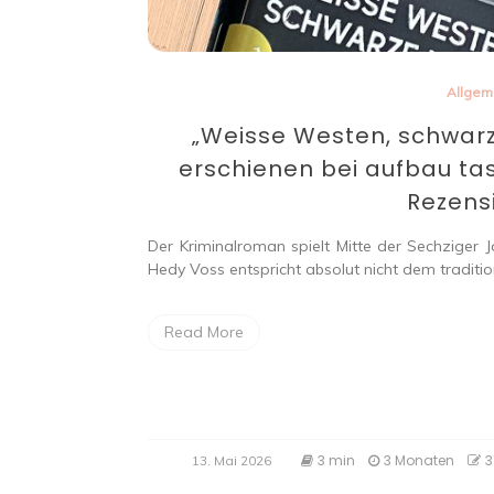
Allgem
„Weisse Westen, schwar
erschienen bei aufbau t
Rezens
Der Kriminalroman spielt Mitte der Sechziger J
Hedy Voss entspricht absolut nicht dem tradition
Read More
3 min
3 Monaten
3
13. Mai 2026