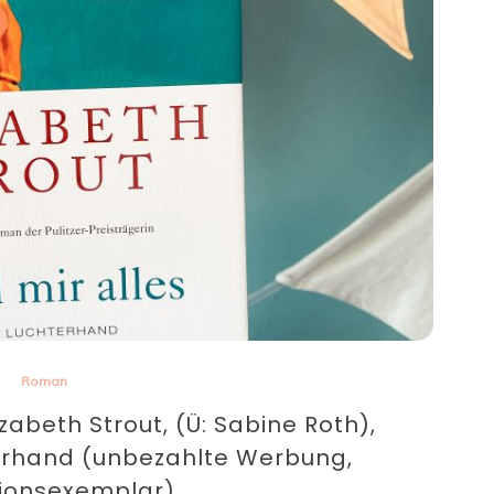
Roman
izabeth Strout, (Ü: Sabine Roth),
erhand (unbezahlte Werbung,
ionsexemplar)