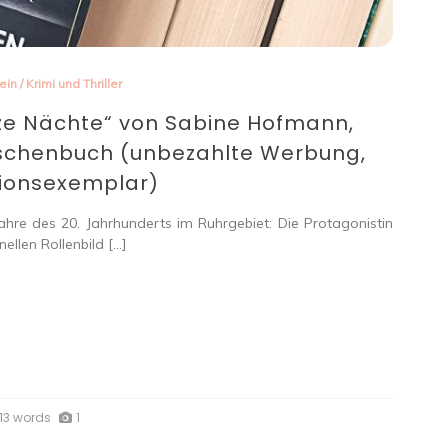
ein
/
Krimi und Thriller
ze Nächte“ von Sabine Hofmann,
aschenbuch (unbezahlte Werbung,
ionsexemplar)
ahre des 20. Jahrhunderts im Ruhrgebiet: Die Protagonistin
ellen Rollenbild […]
13 words
1