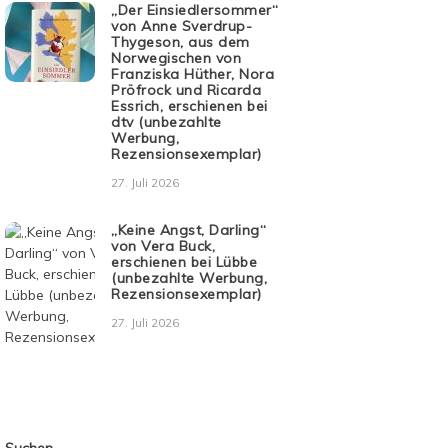
„Der Einsiedlersommer“
von Anne Sverdrup-
Thygeson, aus dem
Norwegischen von
Franziska Hüther, Nora
Pröfrock und Ricarda
Essrich, erschienen bei
dtv (unbezahlte
Werbung,
Rezensionsexemplar)
27. Juli 2026
„Keine Angst, Darling“
von Vera Buck,
erschienen bei Lübbe
(unbezahlte Werbung,
Rezensionsexemplar)
27. Juli 2026
Suchen